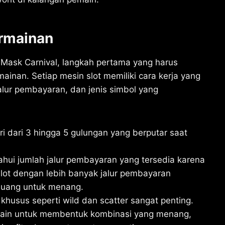
rmainan
Mask Carnival, langkah pertama yang harus
nan. Setiap mesin slot memiliki cara kerja yang
alur pembayaran, dan jenis simbol yang
ri dari 3 hingga 5 gulungan yang berputar saat
hui jumlah jalur pembayaran yang tersedia karena
lot dengan lebih banyak jalur pembayaran
luang untuk menang.
husus seperti wild dan scatter sangat penting.
 lain untuk membentuk kombinasi yang menang,