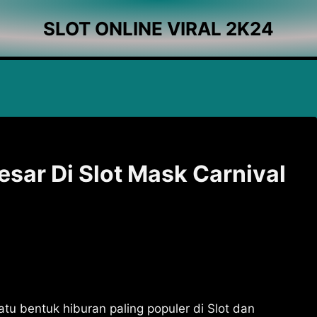
SLOT ONLINE VIRAL 2K24
sar Di Slot Mask Carnival
tu bentuk hiburan paling populer di Slot dan