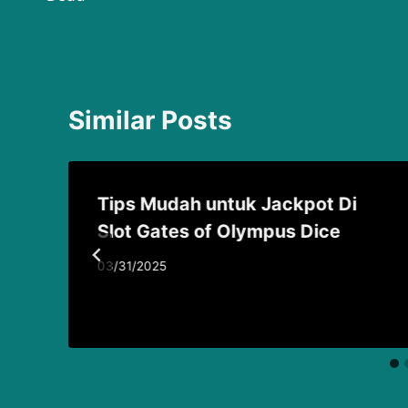
Similar Posts
Tips Mudah untuk Jackpot Di
Slot Gates of Olympus Dice
03/31/2025