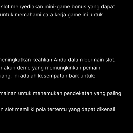
n slot menyediakan mini-game bonus yang dapat
untuk memahami cara kerja game ini untuk
 meningkatkan keahlian Anda dalam bermain slot.
kan akun demo yang memungkinkan pemain
ang. Ini adalah kesempatan baik untuk:
 permainan untuk menemukan pendekatan yang paling
 slot memiliki pola tertentu yang dapat dikenali