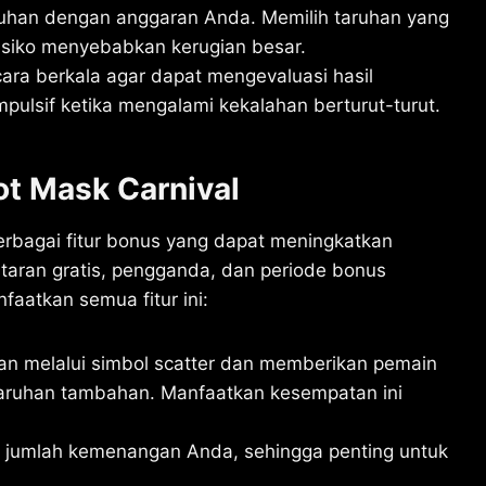
aruhan dengan anggaran Anda. Memilih taruhan yang
erisiko menyebabkan kerugian besar.
ecara berkala agar dapat mengevaluasi hasil
ulsif ketika mengalami kekalahan berturut-turut.
ot Mask Carnival
erbagai fitur bonus yang dapat meningkatkan
aran gratis, pengganda, dan periode bonus
atkan semua fitur ini:
ifkan melalui simbol scatter dan memberikan pemain
aruhan tambahan. Manfaatkan kesempatan ini
n jumlah kemenangan Anda, sehingga penting untuk