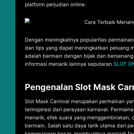
t
e
s
e
p
e
platform perjudian online.
s
b
e
g
e
A
o
n
r
p
o
g
a
p
k
e
m
r
Dengan meningkatnya popularitas permainan 
dan tips yang dapat meningkatkan peluang m
adalah bermain dengan bijak dan bersenang-
informasi menarik lainnya seputaran
SLOT ON
Pengenalan Slot Mask Carn
Slot Mask Carnival merupakan permainan y
terinspirasi dari perayaan karnaval. Permainan
menarik, efek suara yang menggembirakan, 
bermain. Salah satu daya tarik utama dari pe
kemenangan besar, membuatnya menjadi favo