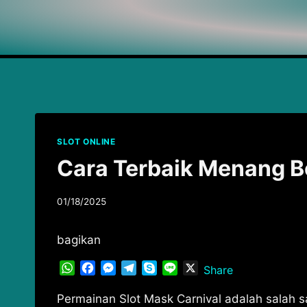
Skip
to
content
SLOT ONLINE
Cara Terbaik Menang Be
By
01/18/2025
Thias
bagikan
W
F
M
T
S
L
X
Share
h
a
e
e
k
i
a
c
s
l
y
n
Permainan Slot Mask Carnival adalah salah sa