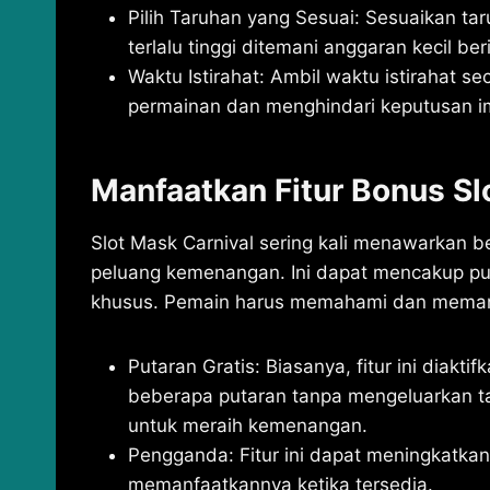
Pilih Taruhan yang Sesuai: Sesuaikan t
terlalu tinggi ditemani anggaran kecil b
Waktu Istirahat: Ambil waktu istirahat s
permainan dan menghindari keputusan imp
Manfaatkan Fitur Bonus Sl
Slot Mask Carnival sering kali menawarkan b
peluang kemenangan. Ini dapat mencakup put
khusus. Pemain harus memahami dan memanfa
Putaran Gratis: Biasanya, fitur ini diakt
beberapa putaran tanpa mengeluarkan t
untuk meraih kemenangan.
Pengganda: Fitur ini dapat meningkatka
memanfaatkannya ketika tersedia.