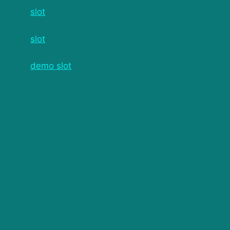
slot
slot
demo slot