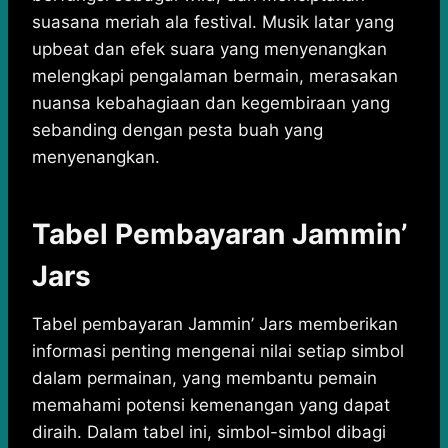
suasana meriah ala festival. Musik latar yang
upbeat dan efek suara yang menyenangkan
melengkapi pengalaman bermain, merasakan
nuansa kebahagiaan dan kegembiraan yang
sebanding dengan pesta buah yang
menyenangkan.
Tabel Pembayaran Jammin’
Jars
​Tabel pembayaran Jammin’ Jars memberikan
informasi penting mengenai nilai setiap simbol
dalam permainan, yang membantu pemain
memahami potensi kemenangan yang dapat
diraih.​ Dalam tabel ini, simbol-simbol dibagi