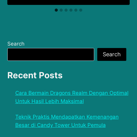
Search
Search
Recent Posts
Cara Bermain Dragons Realm Dengan Optimal
Untuk Hasil Lebih Maksimal
Teknik Praktis Mendapatkan Kemenangan
Besar di Candy Tower Untuk Pemula