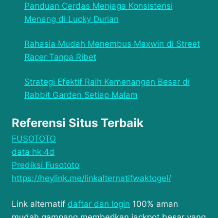
Panduan Cerdas Menjaga Konsistensi
Menang di Lucky Durian
Rahasia Mudah Menembus Maxwin di Street
Racer Tanpa Ribet
Strategi Efektif Raih Kemenangan Besar di
Rabbit Garden Setiap Malam
Referensi Situs Terbaik
FUSOTOTO
data hk 4d
Prediksi Fusototo
https://heylink.me/linkalternatifwaktogel/
Link alternatif
daftar dan login
100% aman
mudah gampang memberikan jackpot besar yang