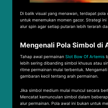
Di balik visual yang menawan, terdapat pola
untuk menemukan momen gacor. Strategi ini
alur spin agar setiap putaran lebih terarah 
Mengenali Pola Simbol di
Tahap awal permainan
Slot Bow Of Artemis
b
lebih sering dibanding simbol khusus atau s
ritme permainan mulai terbentuk. Mengamat
gambaran kecil tentang arah permainan.
Jika simbol medium mulai muncul secara berka
Mencatat kemunculan simbol dalam beberapa 
alur permainan. Pola awal ini bukan untuk 