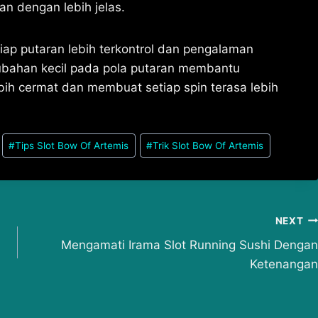
n dengan lebih jelas.
ap putaran lebih terkontrol dan pengalaman
ubahan kecil pada pola putaran membantu
h cermat dan membuat setiap spin terasa lebih
#
Tips Slot Bow Of Artemis
#
Trik Slot Bow Of Artemis
NEXT
Mengamati Irama Slot Running Sushi Dengan
Ketenangan