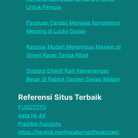
Untuk Pemula
Panduan Cerdas Menjaga Konsistensi
Menang di Lucky Durian
Rahasia Mudah Menembus Maxwin di
Street Racer Tanpa Ribet
Strategi Efektif Raih Kemenangan
Besar di Rabbit Garden Setiap Malam
Referensi Situs Terbaik
FUSOTOTO
data hk 4d
Prediksi Fusototo
https://heylink.me/linkalternatifwaktogel/