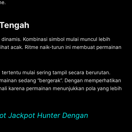
me.
 Tengah
 dinamis. Kombinasi simbol mulai muncul lebih
lihat acak. Ritme naik-turun ini membuat permainan
tertentu mulai sering tampil secara berurutan.
ermainan sedang “bergerak”. Dengan memperhatikan
nali karena permainan menunjukkan pola yang lebih
lot Jackpot Hunter Dengan