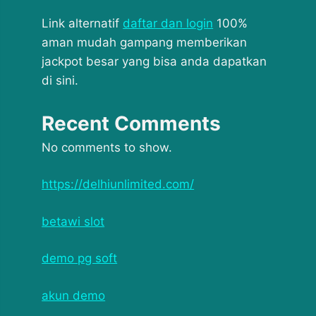
Link alternatif
daftar dan login
100%
aman mudah gampang memberikan
jackpot besar yang bisa anda dapatkan
di sini.
Recent Comments
No comments to show.
https://delhiunlimited.com/
betawi slot
demo pg soft
akun demo