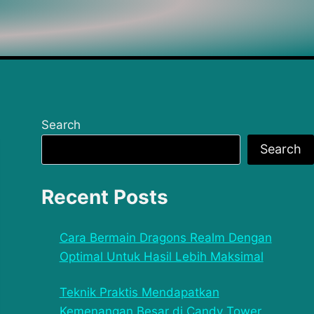
Search
Search
Recent Posts
Cara Bermain Dragons Realm Dengan
Optimal Untuk Hasil Lebih Maksimal
Teknik Praktis Mendapatkan
Kemenangan Besar di Candy Tower