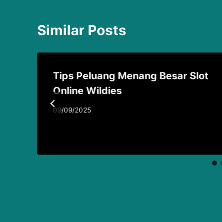
Similar Posts
Tips Peluang Menang Besar Slot
Online Wildies
09/09/2025