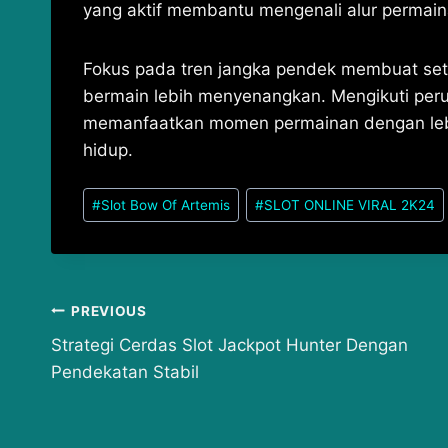
yang aktif membantu mengenali alur permaina
Fokus pada tren jangka pendek membuat seti
bermain lebih menyenangkan. Mengikuti per
memanfaatkan momen permainan dengan lebi
hidup.
Post
#
Slot Bow Of Artemis
#
SLOT ONLINE VIRAL 2K24
Tags:
Post
PREVIOUS
Strategi Cerdas Slot Jackpot Hunter Dengan
navigation
Pendekatan Stabil