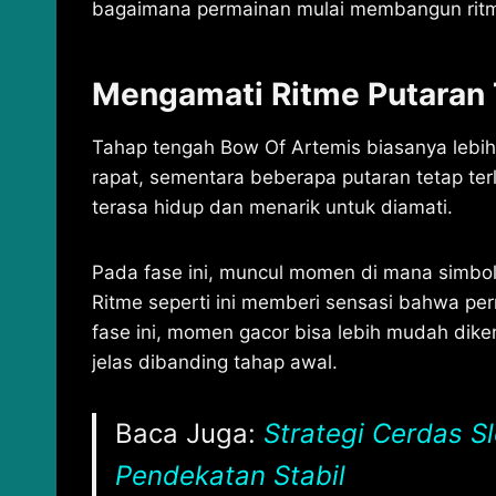
bagaimana permainan mulai membangun rit
Mengamati Ritme Putaran
Tahap tengah Bow Of Artemis biasanya lebih
rapat, sementara beberapa putaran tetap ter
terasa hidup dan menarik untuk diamati.
Pada fase ini, muncul momen di mana simbol 
Ritme seperti ini memberi sensasi bahwa p
fase ini, momen gacor bisa lebih mudah dike
jelas dibanding tahap awal.
Baca Juga:
Strategi Cerdas S
Pendekatan Stabil