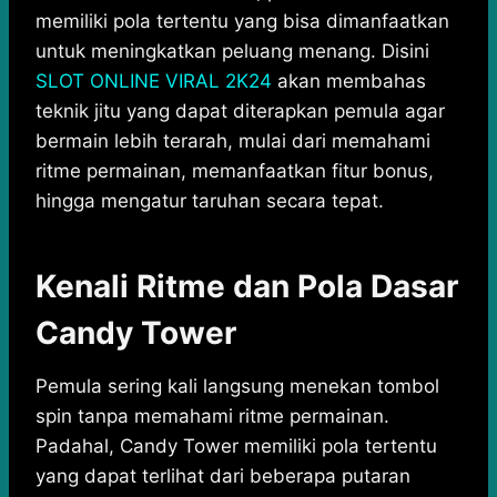
memiliki pola tertentu yang bisa dimanfaatkan
untuk meningkatkan peluang menang. Disini
SLOT ONLINE VIRAL 2K24
akan membahas
teknik jitu yang dapat diterapkan pemula agar
bermain lebih terarah, mulai dari memahami
ritme permainan, memanfaatkan fitur bonus,
hingga mengatur taruhan secara tepat.
Kenali Ritme dan Pola Dasar
Candy Tower
Pemula sering kali langsung menekan tombol
spin tanpa memahami ritme permainan.
Padahal, Candy Tower memiliki pola tertentu
yang dapat terlihat dari beberapa putaran