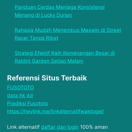
Panduan Cerdas Menjaga Konsistensi
Menang di Lucky Durian
Rahasia Mudah Menembus Maxwin di Street
Racer Tanpa Ribet
Strategi Efektif Raih Kemenangan Besar di
Rabbit Garden Setiap Malam
Referensi Situs Terbaik
FUSOTOTO
data hk 4d
Prediksi Fusototo
https://heylink.me/linkalternatifwaktogel/
Link alternatif
daftar dan login
100% aman