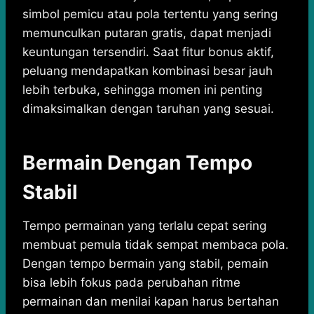
simbol pemicu atau pola tertentu yang sering
memunculkan putaran gratis, dapat menjadi
keuntungan tersendiri. Saat fitur bonus aktif,
peluang mendapatkan kombinasi besar jauh
lebih terbuka, sehingga momen ini penting
dimaksimalkan dengan taruhan yang sesuai.
Bermain Dengan Tempo
Stabil
Tempo permainan yang terlalu cepat sering
membuat pemula tidak sempat membaca pola.
Dengan tempo bermain yang stabil, pemain
bisa lebih fokus pada perubahan ritme
permainan dan menilai kapan harus bertahan