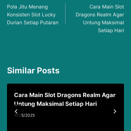
Pola Jitu Menang
Cara Main Slot
navigation
Konsisten Slot Lucky
Dragons Realm Agar
Durian Setiap Putaran
Untung Maksimal
Setiap Hari
Similar Posts
Cara Main Slot Dragons Realm Agar
Untung Maksimal Setiap Hari
11/25/2025