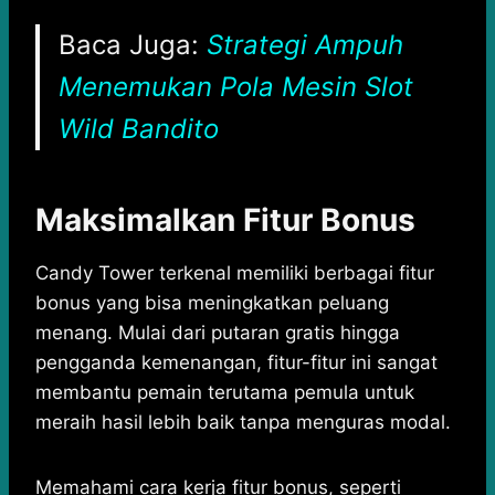
Baca Juga:
Strategi Ampuh
Menemukan Pola Mesin Slot
Wild Bandito
Maksimalkan Fitur Bonus
Candy Tower terkenal memiliki berbagai fitur
bonus yang bisa meningkatkan peluang
menang. Mulai dari putaran gratis hingga
pengganda kemenangan, fitur-fitur ini sangat
membantu pemain terutama pemula untuk
meraih hasil lebih baik tanpa menguras modal.
Memahami cara kerja fitur bonus, seperti