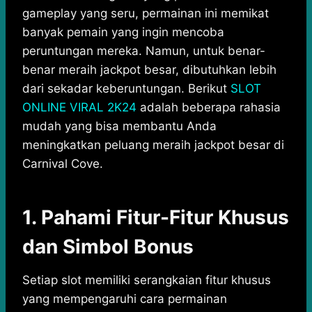
gameplay yang seru, permainan ini memikat
banyak pemain yang ingin mencoba
peruntungan mereka. Namun, untuk benar-
benar meraih jackpot besar, dibutuhkan lebih
dari sekadar keberuntungan. Berikut
SLOT
ONLINE VIRAL 2K24
adalah beberapa rahasia
mudah yang bisa membantu Anda
meningkatkan peluang meraih jackpot besar di
Carnival Cove.
1.
Pahami Fitur-Fitur Khusus
dan Simbol Bonus
Setiap slot memiliki serangkaian fitur khusus
yang mempengaruhi cara permainan