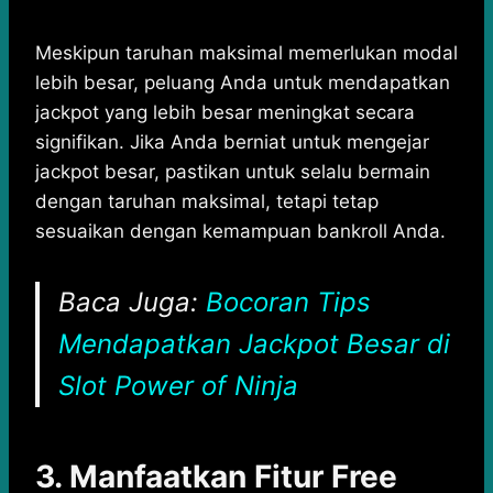
Meskipun taruhan maksimal memerlukan modal
lebih besar, peluang Anda untuk mendapatkan
jackpot yang lebih besar meningkat secara
signifikan. Jika Anda berniat untuk mengejar
jackpot besar, pastikan untuk selalu bermain
dengan taruhan maksimal, tetapi tetap
sesuaikan dengan kemampuan bankroll Anda.
Baca Juga:
Bocoran Tips
Mendapatkan Jackpot Besar di
Slot Power of Ninja
3.
Manfaatkan Fitur Free