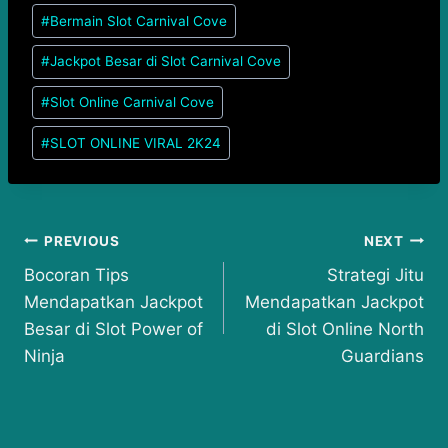
Post
#
Bermain Slot Carnival Cove
Tags:
#
Jackpot Besar di Slot Carnival Cove
#
Slot Online Carnival Cove
#
SLOT ONLINE VIRAL 2K24
Post
PREVIOUS
NEXT
Bocoran Tips
Strategi Jitu
navigation
Mendapatkan Jackpot
Mendapatkan Jackpot
Besar di Slot Power of
di Slot Online North
Ninja
Guardians