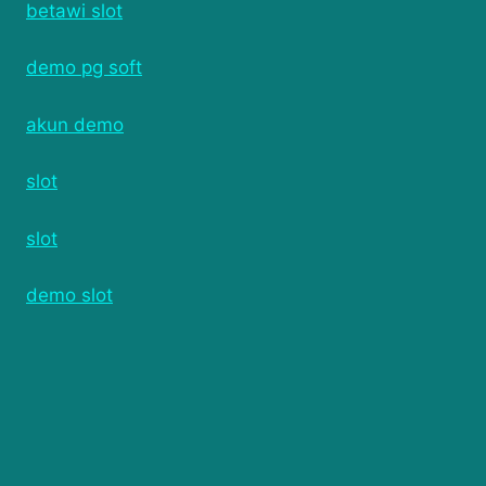
betawi slot
demo pg soft
akun demo
slot
slot
demo slot