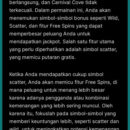
berlangsung, dan Carnival Cove tidak
terkecuali. Dalam permainan ini, Anda akan
menemukan simbol-simbol bonus seperti Wild,
Scatter, dan fitur Free Spins yang dapat
memperbesar peluang Anda untuk
mendapatkan jackpot. Salah satu fitur utama
yang perlu diperhatikan adalah simbol scatter,
yang memicu putaran gratis.
Ketika Anda mendapatkan cukup simbol
scatter, Anda akan memicu fitur Free Spins, di
mana peluang untuk menang lebih besar
karena adanya pengganda atau kombinasi
kemenangan yang lebih sering muncul. Oleh
karena itu, fokuslah pada simbol-simbol yang
memberi keuntungan lebih, seperti scatter dan
wild, untuk meningkatkan potensi kemenangan