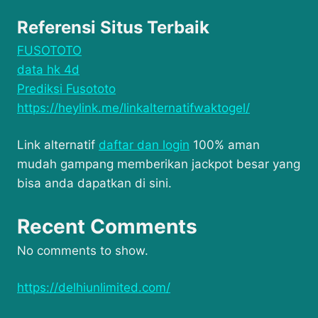
Referensi Situs Terbaik
FUSOTOTO
data hk 4d
Prediksi Fusototo
https://heylink.me/linkalternatifwaktogel/
Link alternatif
daftar dan login
100% aman
mudah gampang memberikan jackpot besar yang
bisa anda dapatkan di sini.
Recent Comments
No comments to show.
https://delhiunlimited.com/