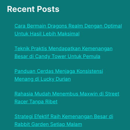
Recent Posts
Cara Bermain Dragons Realm Dengan Optimal
Untuk Hasil Lebih Maksimal
Teknik Praktis Mendapatkan Kemenangan
Besar di Candy Tower Untuk Pemula
Panduan Cerdas Menjaga Konsistensi
Menang di Lucky Durian
Rahasia Mudah Menembus Maxwin di Street
Racer Tanpa Ribet
Strategi Efektif Raih Kemenangan Besar di
Rabbit Garden Setiap Malam