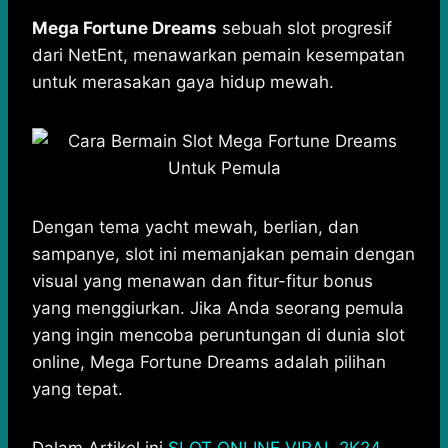
h
a
e
e
k
i
a
c
s
l
y
n
Mega Fortune Dreams
sebuah slot progresif
t
e
s
e
p
e
dari NetEnt, menawarkan pemain kesempatan
s
b
e
g
e
untuk merasakan gaya hidup mewah.
A
o
n
r
p
o
g
a
p
k
e
m
r
Dengan tema yacht mewah, berlian, dan
sampanye, slot ini memanjakan pemain dengan
visual yang menawan dan fitur-fitur bonus
yang menggiurkan. Jika Anda seorang pemula
yang ingin mencoba peruntungan di dunia slot
online, Mega Fortune Dreams adalah pilihan
yang tepat.