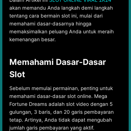
Dalam Artikel ini
SLOT ONLINE VIRAL 2K24
akan memandu Anda langkah demi langkah
tentang cara bermain slot ini, mulai dari
memahami dasar-dasarnya hingga
memaksimalkan peluang Anda untuk meraih
kemenangan besar.
Memahami Dasar-Dasar
Slot
Sebelum memulai permainan, penting untuk
memahami dasar-dasar slot online. Mega
Fortune Dreams adalah slot video dengan 5
gulungan, 3 baris, dan 20 garis pembayaran
tetap. Artinya, Anda tidak dapat mengubah
jumlah garis pembayaran yang aktif.