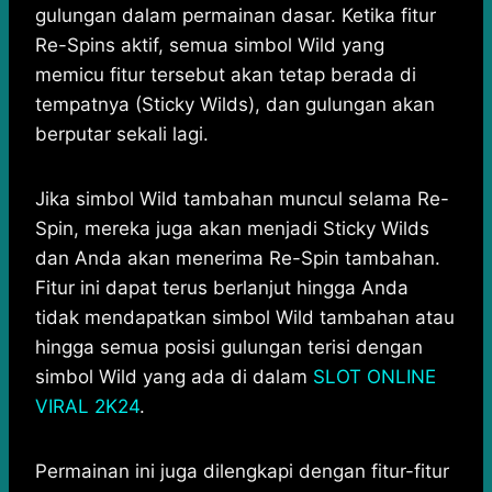
gulungan dalam permainan dasar. Ketika fitur
Re-Spins aktif, semua simbol Wild yang
memicu fitur tersebut akan tetap berada di
tempatnya (Sticky Wilds), dan gulungan akan
berputar sekali lagi.
Jika simbol Wild tambahan muncul selama Re-
Spin, mereka juga akan menjadi Sticky Wilds
dan Anda akan menerima Re-Spin tambahan.
Fitur ini dapat terus berlanjut hingga Anda
tidak mendapatkan simbol Wild tambahan atau
hingga semua posisi gulungan terisi dengan
simbol Wild yang ada di dalam
SLOT ONLINE
VIRAL 2K24
.
Permainan ini juga dilengkapi dengan fitur-fitur