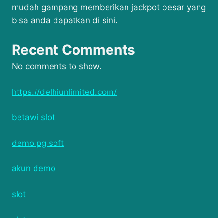
mudah gampang memberikan jackpot besar yang
bisa anda dapatkan di sini.
Recent Comments
No comments to show.
https://delhiunlimited.com/
betawi slot
demo pg soft
akun demo
slot