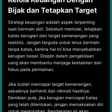
Bijak dan Tetapkan Target
Strategi keuangan adalah aspek terpenting
saat bermain slot. Sebelum memulai, tetapkan
batas kerugian dan target kemenangan yang
realistis. Jangan tergoda untuk terus bermain
tanpa batas, karena hal ini bisa menyebabkan
kerugian besar. Disiplin dalam pengelolaan
uang akan membantu menjaga kestabilan dan
fokus pada permainan.
Jika sudah mencapai target kemenangan,
sebaiknya berhenti dan nikmati hasilnya.
Demikian pula, jika kerugian mencapai batas
yang telah ditentukan, jangan memaksakan diri
untuk melanjutkan. Pendekatan ini akan