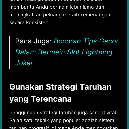
membantu Anda bermain lebih lama dan
meningkatkan peluang meraih kemenangan
secara konsisten.
Baca Juga:
Bocoran Tips Gacor
Dalam Bermain Slot Lightning
Joker
Gunakan Strategi Taruhan
yang Terencana
Penggunaan strategi taruhan juga sangat vital.
Salah satu teknik yang populer adalah sistem
taruhan progresif, di mana Anda meningkatkan