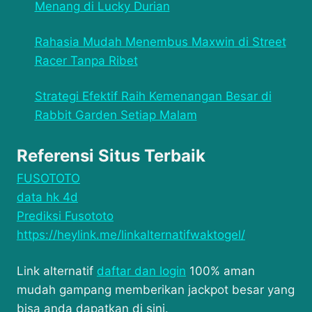
Menang di Lucky Durian
Rahasia Mudah Menembus Maxwin di Street
Racer Tanpa Ribet
Strategi Efektif Raih Kemenangan Besar di
Rabbit Garden Setiap Malam
Referensi Situs Terbaik
FUSOTOTO
data hk 4d
Prediksi Fusototo
https://heylink.me/linkalternatifwaktogel/
Link alternatif
daftar dan login
100% aman
mudah gampang memberikan jackpot besar yang
bisa anda dapatkan di sini.