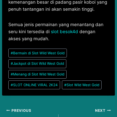
kemenangan besar di padang pasir koboi yang
penuh tantangan ini akan semakin tinggi.
Semua jenis permainan yang menantang dan
seru kini tersedia di
slot besok4d
dengan
akses yang mudah.
Post
#
Bermain di Slot Wild West Gold
Tags:
#
Jackpot di Slot Wild West Gold
#
Menang di Slot Wild West Gold
#
SLOT ONLINE VIRAL 2K24
#
Slot Wild West Gold
Post
PREVIOUS
NEXT