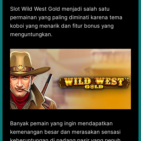
h
a
e
e
k
i
a
c
s
l
y
n
Slot Wild West Gold menjadi salah satu
t
e
s
e
p
e
permainan yang paling diminati karena tema
s
b
e
g
e
koboi yang menarik dan fitur bonus yang
A
o
n
r
menguntungkan.
p
o
g
a
p
k
e
m
r
Banyak pemain yang ingin mendapatkan
kemenangan besar dan merasakan sensasi
keberuntungan di padang pasir yang penuh