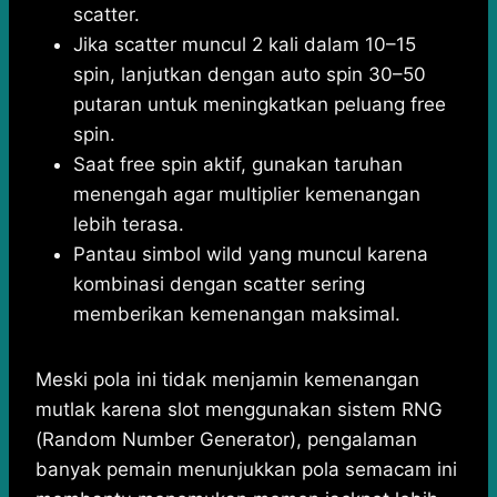
scatter.
Jika scatter muncul 2 kali dalam 10–15
spin, lanjutkan dengan auto spin 30–50
putaran untuk meningkatkan peluang free
spin.
Saat free spin aktif, gunakan taruhan
menengah agar multiplier kemenangan
lebih terasa.
Pantau simbol wild yang muncul karena
kombinasi dengan scatter sering
memberikan kemenangan maksimal.
Meski pola ini tidak menjamin kemenangan
mutlak karena slot menggunakan sistem RNG
(Random Number Generator), pengalaman
banyak pemain menunjukkan pola semacam ini