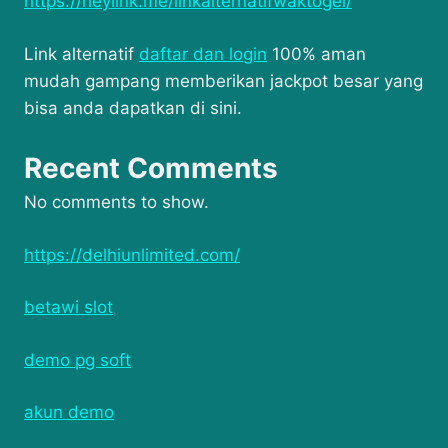
https://heylink.me/linkalternatifwaktogel/
Link alternatif
daftar dan login
100% aman
mudah gampang memberikan jackpot besar yang
bisa anda dapatkan di sini.
Recent Comments
No comments to show.
https://delhiunlimited.com/
betawi slot
demo pg soft
akun demo