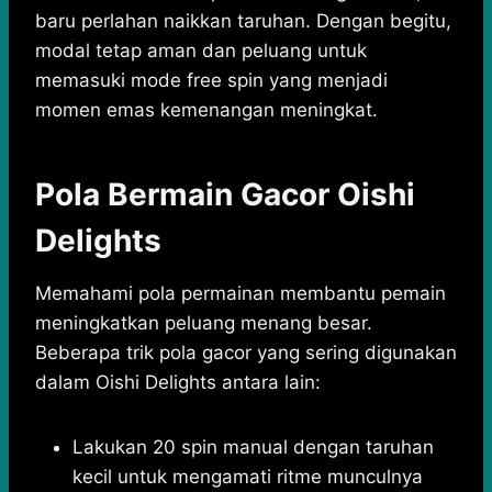
baru perlahan naikkan taruhan. Dengan begitu,
modal tetap aman dan peluang untuk
memasuki mode free spin yang menjadi
momen emas kemenangan meningkat.
Pola Bermain Gacor Oishi
Delights
Memahami pola permainan membantu pemain
meningkatkan peluang menang besar.
Beberapa trik pola gacor yang sering digunakan
dalam Oishi Delights antara lain:
Lakukan 20 spin manual dengan taruhan
kecil untuk mengamati ritme munculnya