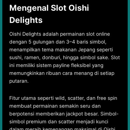
Mengenal Slot Oishi
Delights
Oishi Delights adalah permainan slot online
dengan 5 gulungan dan 3–4 baris simbol,
menampilkan tema makanan Jepang seperti
sushi, ramen, donburi, hingga simbol sake. Slot
ini memiliki sistem payline fleksibel yang
memungkinkan ribuan cara menang di setiap
putaran.
Fitur utama seperti wild, scatter, dan free spin
membuat permainan semakin seru dan
berpotensi memberikan jackpot besar. Simbol-
simbol premium dan scatter menjadi kunci
dalam meraih kemenangan maksimal di Oishi