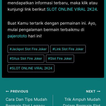
mendapatkan informasi terbaru, maka klik atau
kunjungi link berikut
SLOT ONLINE VIRAL 2K24
.
Buat Kamu tertarik dengan permainan ini. Ayo,
mulai pengalaman bermain terbaikmu di
pajerototo
hari ini!
Post
#
Jackpot Slot Fire Joker
#
Link Slot Fire Joker
Tags:
#
Situs Slot Fire Joker
#
Slot Fire Joker
#
SLOT ONLINE VIRAL 2K24
Post
PREVIOUS
NEXT
Cara Dan Tips Mudah
Trik Ampuh Mudah
navigation
Bermain Slot Legacy
Dalam Bermain Slot