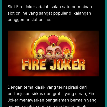
h
a
e
e
k
i
a
c
s
l
y
n
Slot Fire Joker adalah salah satu permainan
t
e
s
e
p
e
slot online yang sangat populer di kalangan
s
b
e
g
e
penggemar slot online.
A
o
n
r
p
o
g
a
p
k
e
m
r
Dengan tema klasik yang terinspirasi dari
pertunjukan sirkus dan grafis yang cerah, Fire
Joker menawarkan pengalaman bermain yang
menyenangkan dan peluang besar untuk