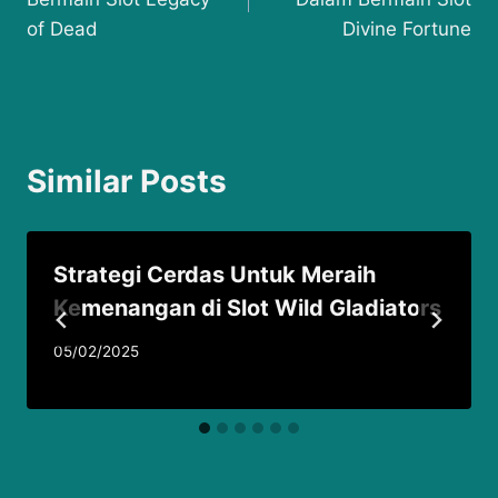
of Dead
Divine Fortune
Similar Posts
Strategi Cerdas Untuk Meraih
Kemenangan di Slot Wild Gladiators
05/02/2025