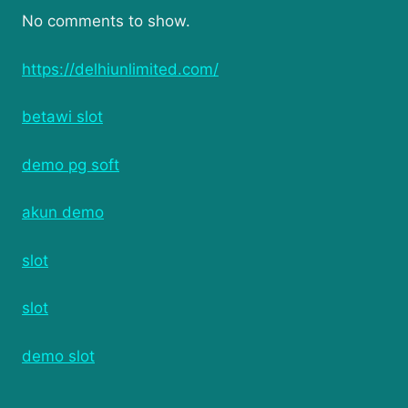
No comments to show.
https://delhiunlimited.com/
betawi slot
demo pg soft
akun demo
slot
slot
demo slot