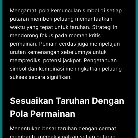
Mengamati pola kemunculan simbol di setiap
putaran memberi peluang memanfaatkan
waktu yang tepat untuk taruhan. Strategi ini
mendorong fokus pada momen kritis
permainan. Pemain cerdas juga mempelajari
urutan kemenangan sebelumnya untuk
memprediksi potensi jackpot. Pengetahuan
simbol dan kombinasi meningkatkan peluang
sukses secara signifikan.
Sesuaikan Taruhan Dengan
Pola Permainan
Menentukan besar taruhan dengan cermat
membantu memaksimalkan setiap putaran.