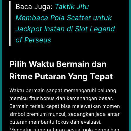
Baca Juga:
Taktik Jitu
Membaca Pola Scatter untuk
Jackpot Instan di Slot Legend
of Perseus
Pilih Waktu Bermain dan
Ritme Putaran Yang Tepat
Waktu bermain sangat memengaruhi peluang
memicu fitur bonus dan kemenangan besar.
Bermain terlalu cepat bisa melewatkan momen
simbol premium muncul, sedangkan jeda antar
putaran membantu fokus dan evaluasi.
Mengatur ritme putaran sesuai pola permainan