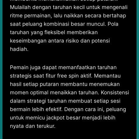
Mulailah dengan taruhan kecil untuk mengenali
ritme permainan, lalu naikkan secara bertahap
saat peluang kombinasi besar muncul. Pola
taruhan yang fleksibel memberikan
keseimbangan antara risiko dan potensi
hadiah.
Pemain juga dapat memanfaatkan taruhan
strategis saat fitur free spin aktif. Memantau
hasil setiap putaran membantu menemukan
momen optimal menaikkan taruhan. Konsistensi
dalam strategi taruhan membuat setiap sesi
bermain lebih efektif. Dengan cara ini, peluang
untuk memicu jackpot besar menjadi lebih
nyata dan terukur.