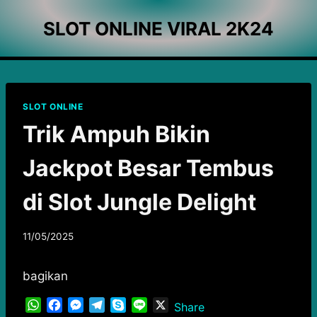
Skip
SLOT ONLINE VIRAL 2K24
to
content
SLOT ONLINE
Trik Ampuh Bikin
Jackpot Besar Tembus
di Slot Jungle Delight
By
11/05/2025
Freddie
bagikan
W
F
M
T
S
L
X
Share