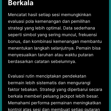
Berkala
Mencatat hasil setiap sesi memungkinkan
evaluasi pola kemenangan dan pemilihan
strategi yang lebih optimal. Data sederhana
seperti simbol yang sering muncul, frekuensi
bonus, dan kombinasi kemenangan membantu
menentukan langkah selanjutnya. Pemain bisa
menyesuaikan taruhan atau waktu putaran
berdasarkan catatan sebelumnya.
Evaluasi rutin menciptakan pendekatan
bermain lebih sistematis dan mengurangi
faktor tebakan. Strategi yang diperbarui secara
berkala memberi peluang jackpot lebih besar.
Memahami performa permainan meningkatkan
kontrol atas sesi dan membuat setiap putaran