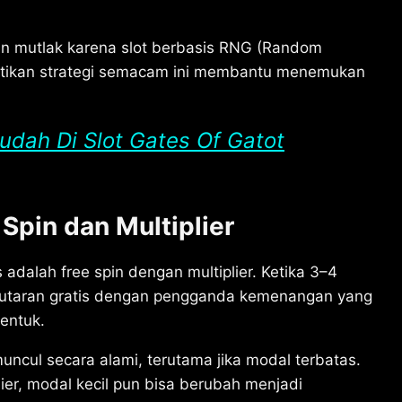
an mutlak karena slot berbasis RNG (Random
tikan strategi semacam ini membantu menemukan
udah Di Slot Gates Of Gatot
Spin dan Multiplier
adalah free spin dengan multiplier. Ketika 3–4
putaran gratis dengan pengganda kemenangan yang
entuk.
uncul secara alami, terutama jika modal terbatas.
er, modal kecil pun bisa berubah menjadi