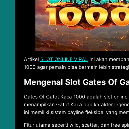
Artikel
SLOT ONLINE VIRAL
ini akan membaha
1000 agar pemain bisa bermain lebih strateg
Mengenal Slot Gates Of G
Gates Of Gatot Kaca 1000 adalah slot online
menampilkan Gatot Kaca dan karakter legenda 
ini memiliki sistem payline fleksibel yang m
Fitur utama seperti wild, scatter, dan free 