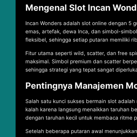
Mengenal Slot Incan Wond
Incan Wonders adalah slot online dengan 5 
emas, artefak, dewa Inca, dan simbol-simbol
fleksibel, sehingga setiap putaran memiliki 
Fitur utama seperti wild, scatter, dan free 
maksimal. Simbol premium dan scatter berpe
sehingga strategi yang tepat sangat diperluk
Pentingnya Manajemen M
Salah satu kunci sukses bermain slot adala
kalah karena langsung menaikkan taruhan bes
dengan taruhan kecil untuk membaca ritme 
Setelah beberapa putaran awal menunjukkan 