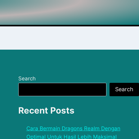
Search
Search
Recent Posts
Cara Bermain Dragons Realm Dengan
Optimal Untuk Hasil Lebih Maksimal