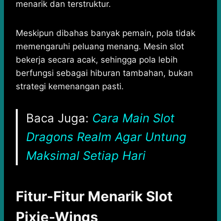
menarik dan terstruktur.
Meskipun dibahas banyak pemain, pola tidak
memengaruhi peluang menang. Mesin slot
bekerja secara acak, sehingga pola lebih
berfungsi sebagai hiburan tambahan, bukan
strategi kemenangan pasti.
Baca Juga:
Cara Main Slot
Dragons Realm Agar Untung
Maksimal Setiap Hari
Fitur-Fitur Menarik Slot
Pixie-Wings