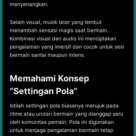
menyenangkan.
Selain visual, musik latar yang lembut
menambah sensasi magis saat bermain.
Kombinasi visual dan audio ini menciptakan
pengalaman yang imersif dan cocok untuk sesi
bermain santai maupun intens.
Memahami Konsep
“Settingan Pola”
Istilah settingan pola biasanya merujuk pada
ritme atau urutan bermain yang dianggap seru
oleh komunitas pemain. Pola ini digunakan
untuk menjaga pengalaman bermain tetap