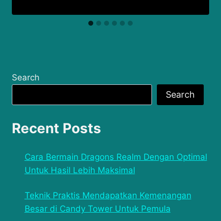
Search
Search
Recent Posts
Cara Bermain Dragons Realm Dengan Optimal
Untuk Hasil Lebih Maksimal
Teknik Praktis Mendapatkan Kemenangan
Besar di Candy Tower Untuk Pemula