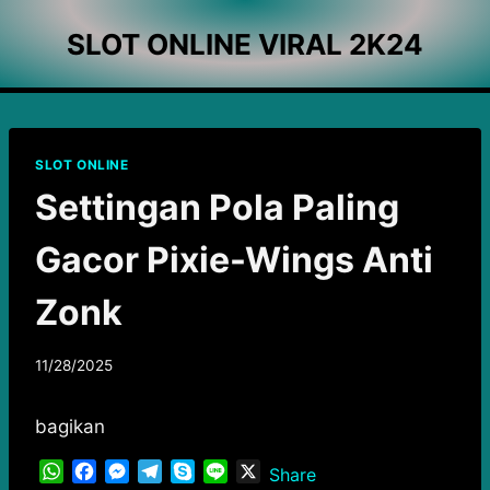
Skip
SLOT ONLINE VIRAL 2K24
to
content
SLOT ONLINE
Settingan Pola Paling
Gacor Pixie-Wings Anti
Zonk
By
11/28/2025
Charlotte
bagikan
W
F
M
T
S
L
X
Share