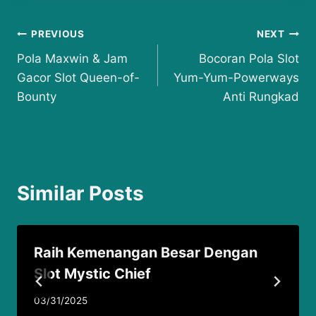
Post
PREVIOUS
NEXT
Pola Maxwin & Jam
Bocoran Pola Slot
navigation
Gacor Slot Queen-of-
Yum-Yum-Powerways
Bounty
Anti Rungkad
Similar Posts
Raih Kemenangan Besar Dengan
Slot Mystic Chief
03/31/2025