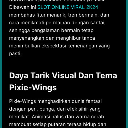
Dibawah ini
SLOT ONLINE VIRAL 2K24
membahas fitur menarik, tren bermain, dan
cara menikmati permainan dengan santai,
sehingga pengalaman bermain tetap
menyenangkan dan menghibur tanpa
menimbulkan ekspektasi kemenangan yang
pasti.
Daya Tarik Visual Dan Tema
Pixie-Wings
Pixie-Wings menghadirkan dunia fantasi
dengan peri, bunga, dan efek sihir yang
memikat. Animasi halus dan warna cerah
membuat setiap putaran terasa hidup dan