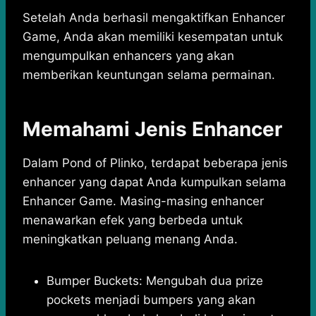
Setelah Anda berhasil mengaktifkan Enhancer
Game, Anda akan memiliki kesempatan untuk
mengumpulkan enhancers yang akan
memberikan keuntungan selama permainan.
Memahami Jenis Enhancer
Dalam Pond of Plinko, terdapat beberapa jenis
enhancer yang dapat Anda kumpulkan selama
Enhancer Game. Masing-masing enhancer
menawarkan efek yang berbeda untuk
meningkatkan peluang menang Anda.
Bumper Buckets: Mengubah dua prize
pockets menjadi bumpers yang akan