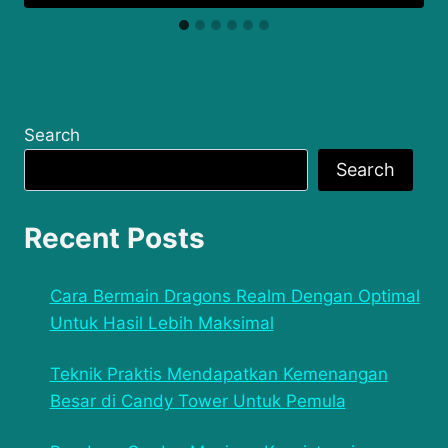
Search
Search
Recent Posts
Cara Bermain Dragons Realm Dengan Optimal
Untuk Hasil Lebih Maksimal
Teknik Praktis Mendapatkan Kemenangan
Besar di Candy Tower Untuk Pemula