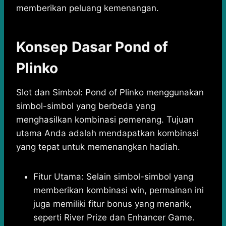
memberikan peluang kemenangan.
Konsep Dasar Pond of
Plinko
Slot dan Simbol: Pond of Plinko menggunakan
simbol-simbol yang berbeda yang
menghasilkan kombinasi pemenang. Tujuan
utama Anda adalah mendapatkan kombinasi
yang tepat untuk memenangkan hadiah.
Fitur Utama: Selain simbol-simbol yang
memberikan kombinasi win, permainan ini
juga memiliki fitur bonus yang menarik,
seperti River Prize dan Enhancer Game.