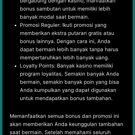
bergabung dengan kasino, manfaatkan
bonus sambutan untuk memiliki lebih
banyak modal saat bermain.
Promosi Reguler: Ikuti promosi yang
memberikan ekstra putaran gratis atau
bonus lainnya. Dengan cara ini, Anda
dapat bermain lebih banyak tanpa harus
mempertaruhkan lebih banyak uang.
Loyalty Points: Banyak kasino memiliki
program loyalitas. Semakin banyak Anda
bermain, semakin banyak poin yang bisa
Anda kumpulkan yang dapat digunakan
untuk mendapatkan bonus tambahan.
Memanfaatkan semua bonus dan promosi ini
akan memberikan Anda keunggulan tambahan
saat bermain. Setelah memahami seluruh