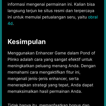
informasi mengenai permainan ini. Kalian bisa
langsung terjun ke situs resmi dan terpercaya
ini untuk memulai petualangan seru, yaitu
obral
4d
.
Kesimpulan
​Menggunakan Enhancer Game dalam Pond of
Plinko adalah cara yang sangat efektif untuk
meningkatkan peluang menang Anda.​ Dengan
memahami cara mengaktifkan fitur ini,
mengenali jenis-jenis enhancer, serta
menerapkan strategi yang tepat, Anda dapat
memaksimalkan hasil permainan Anda.
Tidak hanya itu, memanfaatkan bonus dan