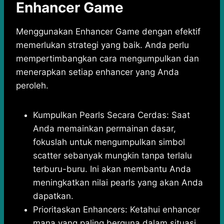
Enhancer Game
Menggunakan Enhancer Game dengan efektif
memerlukan strategi yang baik. Anda perlu
mempertimbangkan cara mengumpulkan dan
menerapkan setiap enhancer yang Anda
peroleh.
Kumpulkan Pearls Secara Cerdas: Saat
Anda memainkan permainan dasar,
fokuslah untuk mengumpulkan simbol
scatter sebanyak mungkin tanpa terlalu
terburu-buru. Ini akan membantu Anda
meningkatkan nilai pearls yang akan Anda
dapatkan.
Prioritaskan Enhancers: Ketahui enhancer
mana yang paling berguna dalam situasi