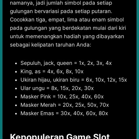
namanya, jadi jumlah simbol pada setiap
gulungan bervariasi pada setiap putaran.
Cocokkan tiga, empat, lima atau enam simbol
pada gulungan yang berdekatan mulai dari kiri
untuk memenangkan hadiah yang dibayarkan
sebagai kelipatan taruhan Anda:
Sepuluh, jack, queen = 1x, 2x, 3x, 4x
King, as = 4x, 6x, 8x, 10x
Ukiran hijau, ukiran biru = 6x, 10x, 12x, 15x
Ular ungu = 8x, 15x, 20x, 30x
Masker Pink = 10x, 25x, 40x, 60x
Masker Merah = 20x, 25x, 50x, 70x
Masker Emas = 30x, 40x, 60x, 80x
Kepopuleran Game Slot