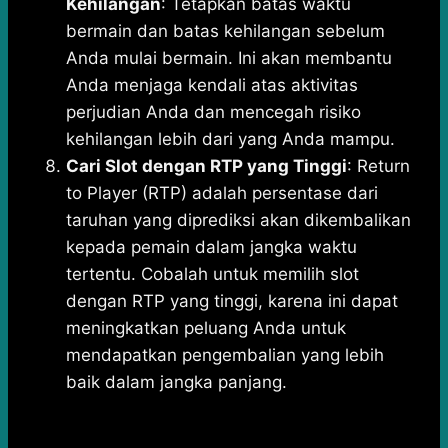
Kehilangan
: Tetapkan batas waktu
bermain dan batas kehilangan sebelum
Anda mulai bermain. Ini akan membantu
Anda menjaga kendali atas aktivitas
perjudian Anda dan mencegah risiko
kehilangan lebih dari yang Anda mampu.
Cari Slot dengan RTP yang Tinggi
: Return
to Player (RTP) adalah persentase dari
taruhan yang diprediksi akan dikembalikan
kepada pemain dalam jangka waktu
tertentu. Cobalah untuk memilih slot
dengan RTP yang tinggi, karena ini dapat
meningkatkan peluang Anda untuk
mendapatkan pengembalian yang lebih
baik dalam jangka panjang.