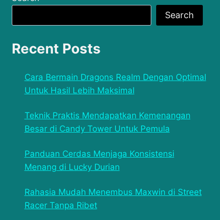
Search
Recent Posts
Cara Bermain Dragons Realm Dengan Optimal
Untuk Hasil Lebih Maksimal
Teknik Praktis Mendapatkan Kemenangan
Besar di Candy Tower Untuk Pemula
Panduan Cerdas Menjaga Konsistensi
Menang di Lucky Durian
Rahasia Mudah Menembus Maxwin di Street
Racer Tanpa Ribet