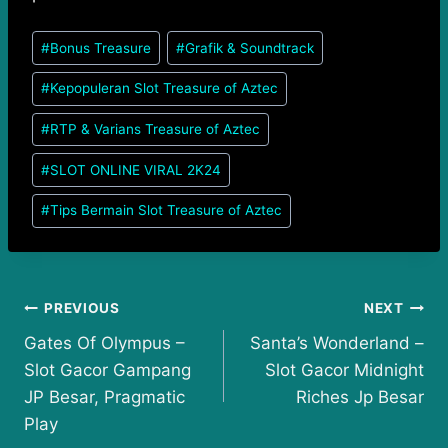
Post
#
Bonus Treasure
#
Grafik & Soundtrack
Tags:
#
Kepopuleran Slot Treasure of Aztec
#
RTP & Varians Treasure of Aztec
#
SLOT ONLINE VIRAL 2K24
#
Tips Bermain Slot Treasure of Aztec
Post
PREVIOUS
NEXT
Gates Of Olympus –
Santa’s Wonderland –
navigation
Slot Gacor Gampang
Slot Gacor Midnight
JP Besar, Pragmatic
Riches Jp Besar
Play