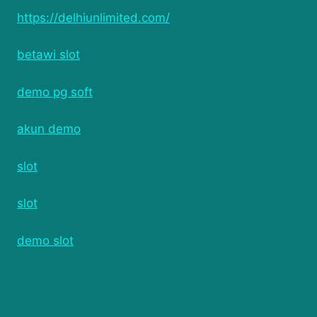
https://delhiunlimited.com/
betawi slot
demo pg soft
akun demo
slot
slot
demo slot