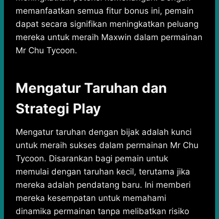
memanfaatkan semua fitur bonus ini, pemain
dapat secara signifikan meningkatkan peluang
mereka untuk meraih Maxwin dalam permainan
Mr Chu Tycoon.
Mengatur Taruhan dan
Strategi Play
Mengatur taruhan dengan bijak adalah kunci
untuk meraih sukses dalam permainan Mr Chu
Tycoon. Disarankan bagi pemain untuk
memulai dengan taruhan kecil, terutama jika
mereka adalah pendatang baru. Ini memberi
mereka kesempatan untuk memahami
dinamika permainan tanpa melibatkan risiko