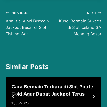
Post
PREVIOUS
NEXT
Analisis Kunci Bermain
Kunci Bermain Sukses
navigation
Jackpot Besar di Slot
di Slot Iceland SA
Fishing War
Menang Besar
Similar Posts
Cara Bermain Terbaru di Slot Pirate
Gold Agar Dapat Jackpot Terus
11/05/2025