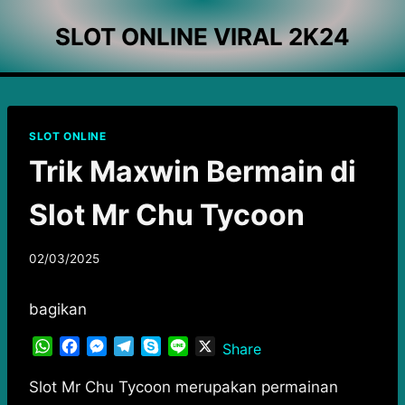
Skip
SLOT ONLINE VIRAL 2K24
to
content
SLOT ONLINE
Trik Maxwin Bermain di
Slot Mr Chu Tycoon
By
02/03/2025
adminhindi
bagikan
W
F
M
T
S
L
X
Share
h
a
e
e
k
i
a
c
s
l
y
n
Slot Mr Chu Tycoon merupakan permainan