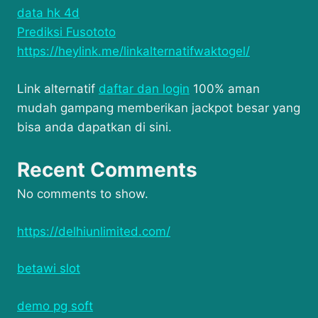
data hk 4d
Prediksi Fusototo
https://heylink.me/linkalternatifwaktogel/
Link alternatif
daftar dan login
100% aman
mudah gampang memberikan jackpot besar yang
bisa anda dapatkan di sini.
Recent Comments
No comments to show.
https://delhiunlimited.com/
betawi slot
demo pg soft