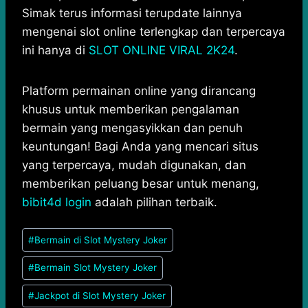
Simak terus informasi terupdate lainnya
mengenai slot online terlengkap dan terpercaya
ini hanya di
SLOT ONLINE VIRAL 2K24
.
Platform permainan online yang dirancang
khusus untuk memberikan pengalaman
bermain yang mengasyikkan dan penuh
keuntungan! Bagi Anda yang mencari situs
yang terpercaya, mudah digunakan, dan
memberikan peluang besar untuk menang,
bibit4d login
adalah pilihan terbaik.
Post
#
Bermain di Slot Mystery Joker
Tags:
#
Bermain Slot Mystery Joker
#
Jackpot di Slot Mystery Joker