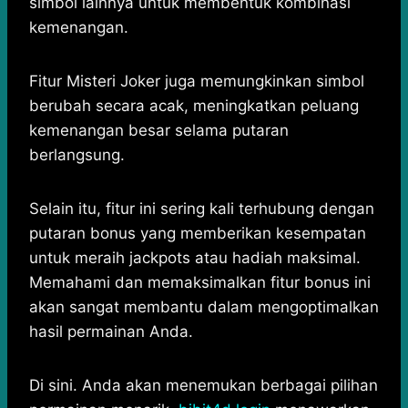
simbol lainnya untuk membentuk kombinasi
kemenangan.
Fitur Misteri Joker juga memungkinkan simbol
berubah secara acak, meningkatkan peluang
kemenangan besar selama putaran
berlangsung.
Selain itu, fitur ini sering kali terhubung dengan
putaran bonus yang memberikan kesempatan
untuk meraih jackpots atau hadiah maksimal.
Memahami dan memaksimalkan fitur bonus ini
akan sangat membantu dalam mengoptimalkan
hasil permainan Anda.
Di sini. Anda akan menemukan berbagai pilihan