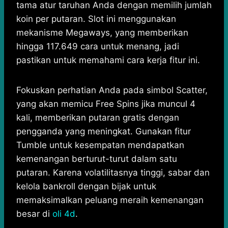
tama atur taruhan Anda dengan memilih jumlah
koin per putaran. Slot ini menggunakan
mekanisme Megaways, yang memberikan
hingga 117.649 cara untuk menang, jadi
pastikan untuk memahami cara kerja fitur ini.
Fokuskan perhatian Anda pada simbol Scatter,
yang akan memicu Free Spins jika muncul 4
kali, memberikan putaran gratis dengan
pengganda yang meningkat. Gunakan fitur
Tumble untuk kesempatan mendapatkan
kemenangan berturut-turut dalam satu
putaran. Karena volatilitasnya tinggi, sabar dan
kelola bankroll dengan bijak untuk
memaksimalkan peluang meraih kemenangan
besar di
oli 4d
.