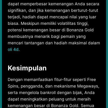
dapat memperbesar kemenangan Anda secara
signifikan, dan jika kemenangan berturut-turut
terjadi, hadiah dapat mencapai nilai yang luar
biasa. Meskipun memiliki volatilitas tinggi,
potensi kemenangan besar di Bonanza Gold
membuatnya menarik bagi pemain yang
mencari tantangan dan hadiah maksimal dalam
oli 4d
.
Kesimpulan
Dengan memanfaatkan fitur-fitur seperti Free
Spins, pengganda, dan mekanisme Megaways,
serta mengelola bankroll dengan bijak, Anda
dapat meningkatkan peluang untuk meraih
kemenangan besar di Bonanza Gold. Semua