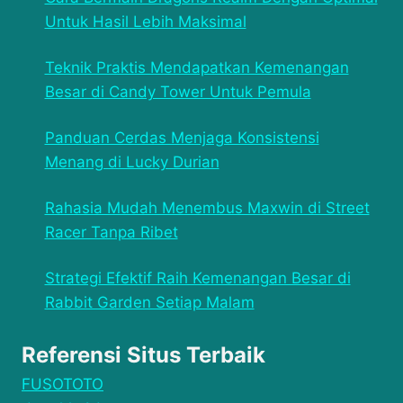
Untuk Hasil Lebih Maksimal
Teknik Praktis Mendapatkan Kemenangan
Besar di Candy Tower Untuk Pemula
Panduan Cerdas Menjaga Konsistensi
Menang di Lucky Durian
Rahasia Mudah Menembus Maxwin di Street
Racer Tanpa Ribet
Strategi Efektif Raih Kemenangan Besar di
Rabbit Garden Setiap Malam
Referensi Situs Terbaik
FUSOTOTO