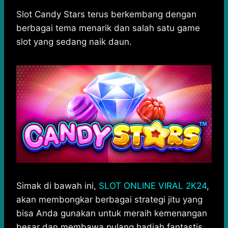
h
a
e
e
k
i
a
c
s
l
y
n
Slot Candy Stars terus berkembang dengan
t
e
s
e
p
e
berbagai tema menarik dan salah satu game
s
b
e
g
e
slot yang sedang naik daun.
A
o
n
r
p
o
g
a
p
k
e
m
r
Simak di bawah ini,
SLOT ONLINE VIRAL 2K24
,
akan membongkar berbagai strategi jitu yang
bisa Anda gunakan untuk meraih kemenangan
besar dan membawa pulang hadiah fantastis.