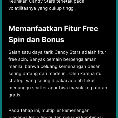
Keunikan Candy Stars terletak pada
volatilitasnya yang cukup tinggi.
Memanfaatkan Fitur Free
Spin dan Bonus
Salah satu daya tarik Candy Stars adalah fitur
free spin. Banyak pemain berpengalaman
menilai bahwa peluang kemenangan besar
sering datang dari mode ini. Oleh karena itu,
strategi yang sering dipakai adalah fokus
menunggu scatter agar bisa masuk ke putaran
gratis.
Pada tahap ini, multiplier kemenangan
biasanya lebih tinggi dan peluang kombinasi