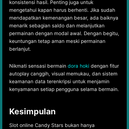
konsistensi hasil. Penting juga untuk
mengetahui kapan harus berhenti. Jika sudah
mendapatkan kemenangan besar, ada baiknya
menarik sebagian saldo dan melanjutkan
permainan dengan modal awal. Dengan begitu,
keuntungan tetap aman meski permainan
berlanjut.
Nikmati sensasi bermain
dora hoki
dengan fitur
autoplay canggih, visual memukau, dan sistem
keamanan data terenkripsi untuk menjamin
kenyamanan setiap pengguna selama bermain.
Kesimpulan
Slot online Candy Stars bukan hanya