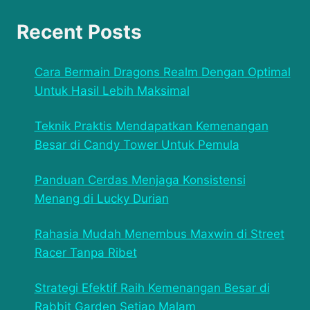
Recent Posts
Cara Bermain Dragons Realm Dengan Optimal
Untuk Hasil Lebih Maksimal
Teknik Praktis Mendapatkan Kemenangan
Besar di Candy Tower Untuk Pemula
Panduan Cerdas Menjaga Konsistensi
Menang di Lucky Durian
Rahasia Mudah Menembus Maxwin di Street
Racer Tanpa Ribet
Strategi Efektif Raih Kemenangan Besar di
Rabbit Garden Setiap Malam