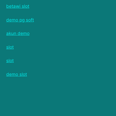
betawi slot
demo pg soft
akun demo
slot
slot
demo slot