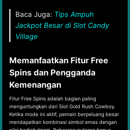
Baca Juga:
Tips Ampuh
Jackpot Besar di Slot Candy
Village
Memanfaatkan Fitur Free
Spins dan Pengganda
Kemenangan
Fitur Free Spins adalah bagian paling
menguntungkan dari Slot Gold Rush Cowboy.
Ketika mode ini aktif, pemain berpeluang besar
mendapatkan kombinasi simbol emas dengan