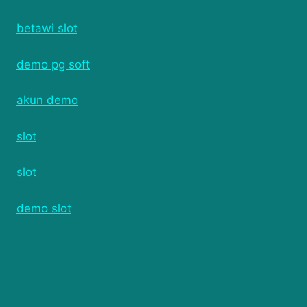
betawi slot
demo pg soft
akun demo
slot
slot
demo slot