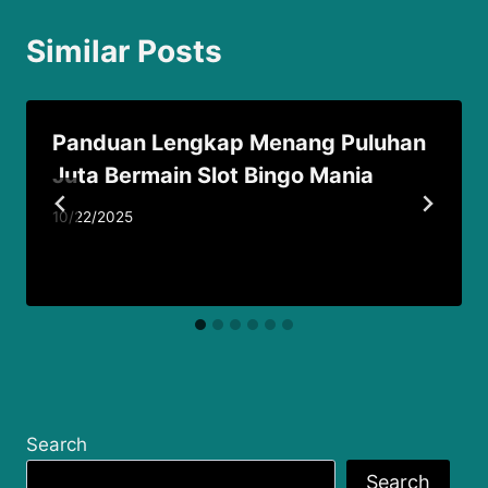
Similar Posts
Panduan Lengkap Menang Puluhan
Juta Bermain Slot Bingo Mania
10/22/2025
Search
Search