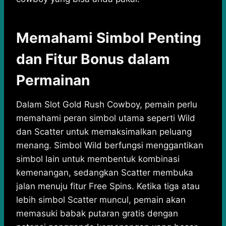
Memahami Simbol Penting
dan Fitur Bonus dalam
Permainan
Dalam Slot Gold Rush Cowboy, pemain perlu
memahami peran simbol utama seperti Wild
dan Scatter untuk memaksimalkan peluang
menang. Simbol Wild berfungsi menggantikan
simbol lain untuk membentuk kombinasi
kemenangan, sedangkan Scatter membuka
jalan menuju fitur Free Spins. Ketika tiga atau
lebih simbol Scatter muncul, pemain akan
memasuki babak putaran gratis dengan