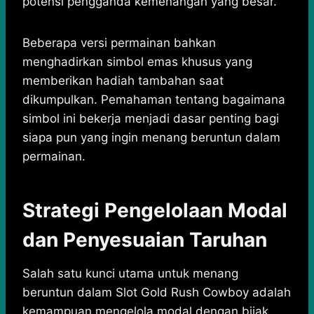
potensi pengganda kemenangan yang besar.
Beberapa versi permainan bahkan
menghadirkan simbol emas khusus yang
memberikan hadiah tambahan saat
dikumpulkan. Pemahaman tentang bagaimana
simbol ini bekerja menjadi dasar penting bagi
siapa pun yang ingin menang beruntun dalam
permainan.
Strategi Pengelolaan Modal
dan Penyesuaian Taruhan
Salah satu kunci utama untuk menang
beruntun dalam Slot Gold Rush Cowboy adalah
kemampuan mengelola modal dengan bijak.