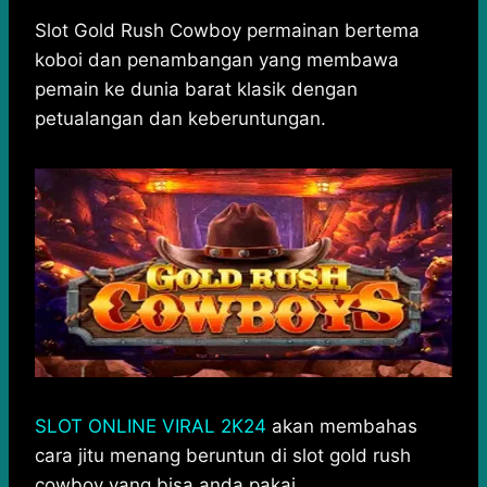
h
a
e
e
k
i
a
c
s
l
y
n
Slot Gold Rush Cowboy permainan bertema
t
e
s
e
p
e
koboi dan penambangan yang membawa
s
b
e
g
e
pemain ke dunia barat klasik dengan
A
o
n
r
petualangan dan keberuntungan.
p
o
g
a
p
k
e
m
r
SLOT ONLINE VIRAL 2K24
akan membahas
cara jitu menang beruntun di slot gold rush
cowboy yang bisa anda pakai.