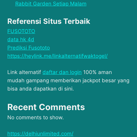
Rabbit Garden Setiap Malam
Referensi Situs Terbaik
FUSOTOTO
data hk 4d
Prediksi Fusototo
https://heylink.me/linkalternatifwaktogel/
Link alternatif
daftar dan login
100% aman
mudah gampang memberikan jackpot besar yang
bisa anda dapatkan di sini.
Recent Comments
No comments to show.
https://delhiunlimited.com/