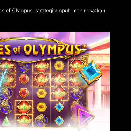
ates of Olympus, strategi ampuh meningkatkan
.