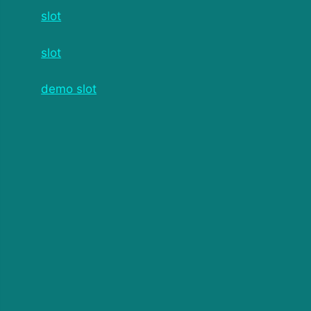
slot
slot
demo slot