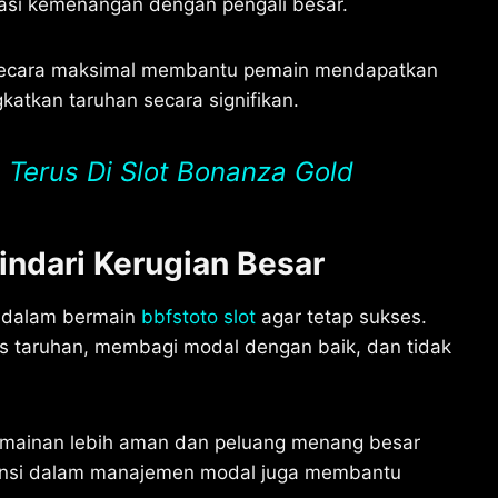
si kemenangan dengan pengali besar.
secara maksimal membantu pemain mendapatkan
atkan taruhan secara signifikan.
 Terus Di Slot Bonanza Gold
ndari Kerugian Besar
 dalam bermain
bbfstoto slot
agar tetap sukses.
as taruhan, membagi modal dengan baik, dan tidak
mainan lebih aman dan peluang menang besar
stensi dalam manajemen modal juga membantu