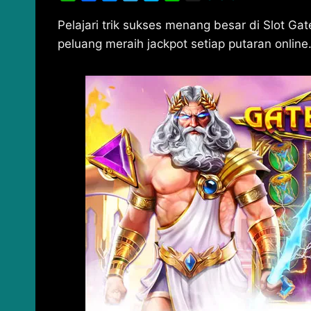
h
a
e
e
k
i
a
c
s
l
y
n
Pelajari trik sukses menang besar di Slot G
t
e
s
e
p
e
peluang meraih jackpot setiap putaran online
s
b
e
g
e
A
o
n
r
p
o
g
a
p
k
e
m
r