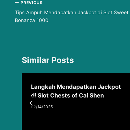
Post
PREVIOUS
Tips Ampuh Mendapatkan Jackpot di Slot Sweet
navigation
Bonanza 1000
Similar Posts
Langkah Mendapatkan Jackpot
di Slot Chests of Cai Shen
02/14/2025