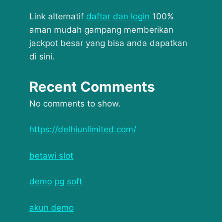
Link alternatif
daftar dan login
100%
aman mudah gampang memberikan
jackpot besar yang bisa anda dapatkan
di sini.
Recent Comments
No comments to show.
https://delhiunlimited.com/
betawi slot
demo pg soft
akun demo