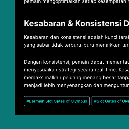
pemain mengoptimalkan setiap kesempatan
Kesabaran & Konsistensi 
Kesabaran dan konsistensi adalah kunci tera
yang sabar tidak terburu-buru menaikkan ta
Dengan konsistensi, pemain dapat memantau
menyesuaikan strategi secara real-time. Ke
memaksimalkan peluang menang besar tanpa 
menjadi lebih menyenangkan dan menguntu
Post
#
Bermain Slot Gates of Olympus
#
Slot Gates of Ol
Tags: