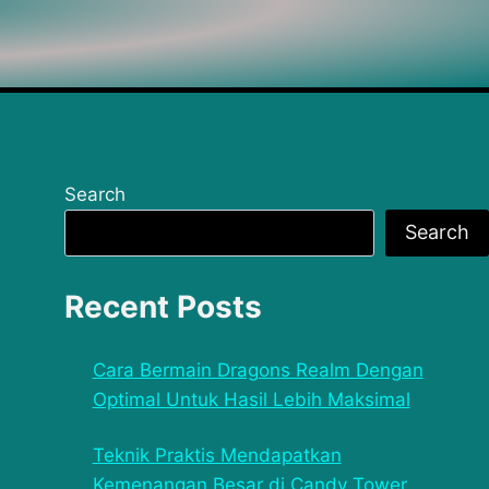
Search
Search
Recent Posts
Cara Bermain Dragons Realm Dengan
Optimal Untuk Hasil Lebih Maksimal
Teknik Praktis Mendapatkan
Kemenangan Besar di Candy Tower