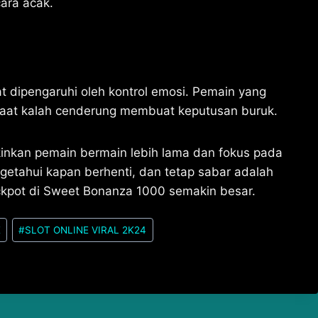
cara acak.
t dipengaruhi oleh kontrol emosi. Pemain yang
 saat kalah cenderung membuat keputusan buruk.
nkan pemain bermain lebih lama dan fokus pada
ngetahui kapan berhenti, dan tetap sabar adalah
ckpot di Sweet Bonanza 1000 semakin besar.
E
#
SLOT ONLINE VIRAL 2K24