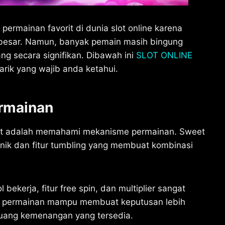
ermainan favorit di dunia slot online karena
 besar. Namun, banyak pemain masih bingung
g secara signifikan. Dibawah ini
SLOT ONLINE
rik yang wajib anda ketahui.
rmainan
ot adalah memahami mekanisme permainan. Sweet
nik dan fitur tumbling yang membuat kombinasi
erja, fitur free spin, dan multiplier sangat
e permainan mampu membuat keputusan lebih
uang kemenangan yang tersedia.