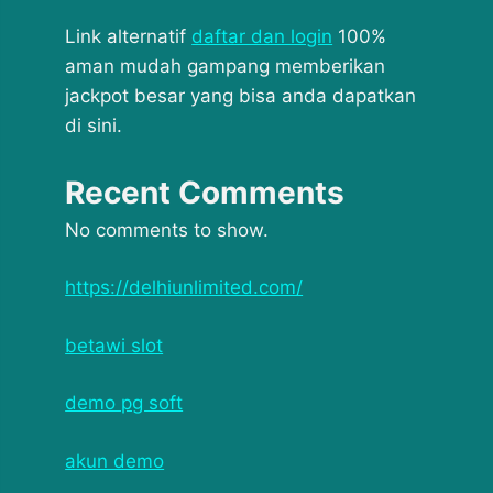
Link alternatif
daftar dan login
100%
aman mudah gampang memberikan
jackpot besar yang bisa anda dapatkan
di sini.
Recent Comments
No comments to show.
https://delhiunlimited.com/
betawi slot
demo pg soft
akun demo