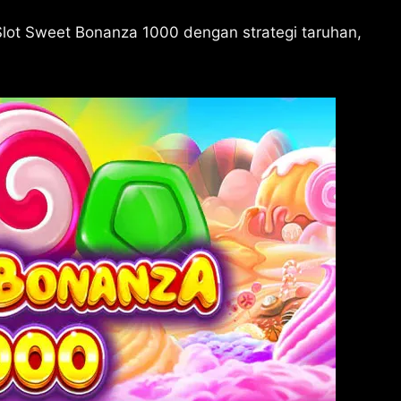
Slot Sweet Bonanza 1000 dengan strategi taruhan,