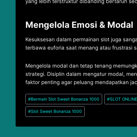
yang lebih terstruktur dibanding bertaruh se
Mengelola Emosi & Modal
Kesuksesan dalam permainan slot juga sanga
terbawa euforia saat menang atau frustrasi
Mengelola modal dan tetap tenang memungki
strategi. Disiplin dalam mengatur modal, me
faktor penting agar peluang mendapatkan ja
Post
#
Bermain Slot Sweet Bonanza 1000
#
SLOT ONLIN
Tags:
#
Slot Sweet Bonanza 1000