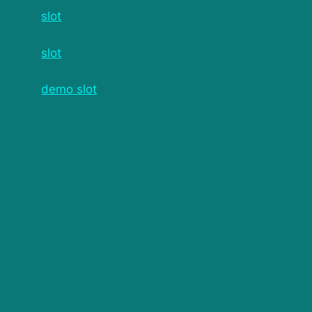
slot
slot
demo slot