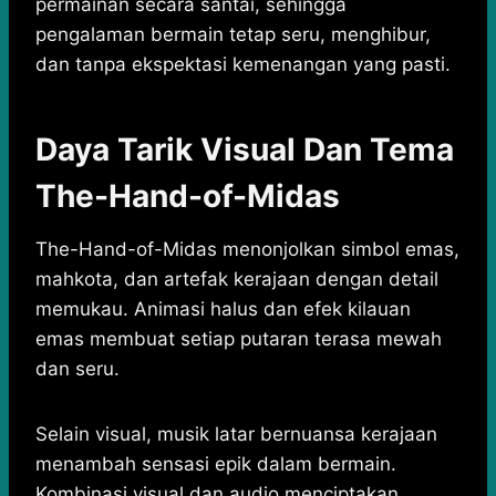
permainan secara santai, sehingga
pengalaman bermain tetap seru, menghibur,
dan tanpa ekspektasi kemenangan yang pasti.
Daya Tarik Visual Dan Tema
The-Hand-of-Midas
The-Hand-of-Midas menonjolkan simbol emas,
mahkota, dan artefak kerajaan dengan detail
memukau. Animasi halus dan efek kilauan
emas membuat setiap putaran terasa mewah
dan seru.
Selain visual, musik latar bernuansa kerajaan
menambah sensasi epik dalam bermain.
Kombinasi visual dan audio menciptakan