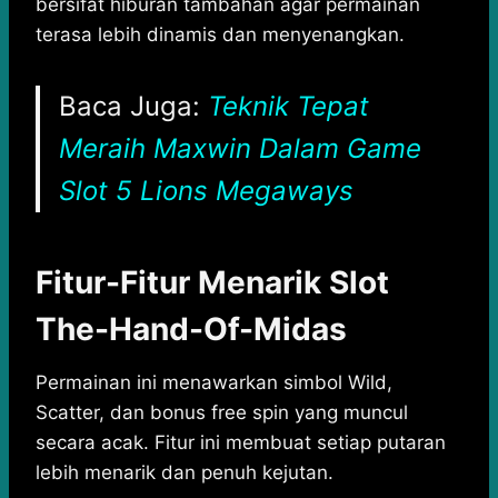
bersifat hiburan tambahan agar permainan
terasa lebih dinamis dan menyenangkan.
Baca Juga:
Teknik Tepat
Meraih Maxwin Dalam Game
Slot 5 Lions Megaways
Fitur-Fitur Menarik Slot
The-Hand-Of-Midas
Permainan ini menawarkan simbol Wild,
Scatter, dan bonus free spin yang muncul
secara acak. Fitur ini membuat setiap putaran
lebih menarik dan penuh kejutan.