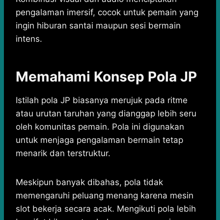
pengalaman imersif, cocok untuk pemain yang
ingin hiburan santai maupun sesi bermain
intens.
Memahami Konsep Pola JP
Istilah pola JP biasanya merujuk pada ritme
atau urutan taruhan yang dianggap lebih seru
oleh komunitas pemain. Pola ini digunakan
untuk menjaga pengalaman bermain tetap
menarik dan terstruktur.
Meskipun banyak dibahas, pola tidak
memengaruhi peluang menang karena mesin
slot bekerja secara acak. Mengikuti pola lebih