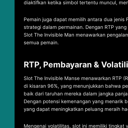
diaktifkan ketika simbol tertentu muncul, 
Pemain juga dapat memilih antara dua jeni
strategi dalam permainan. Dengan RTP yang 
Slot The Invisible Man menawarkan pengala
semua pemain.
RTP, Pembayaran & Volatili
Slot The Invisible Manse menawarkan RTP (Re
di kisaran 96%, yang menunjukkan bahwa p
baik dari taruhan mereka dalam jangka panja
Dengan potensi kemenangan yang menarik berk
yang dapat meningkatkan peluang meraih ha
Mengenai volatilitas, slot ini memiliki tingka