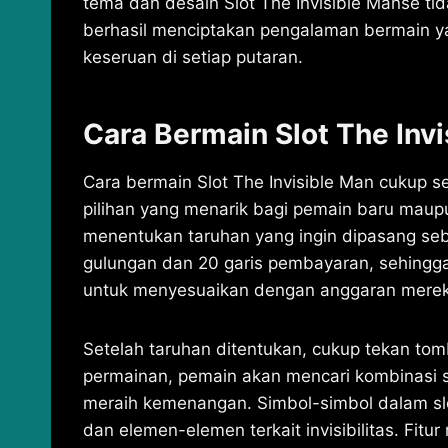
tema dan desain Slot The Invisible Manse tid
berhasil menciptakan pengalaman bermain 
keseruan di setiap putaran.
Cara Bermain Slot The Inv
Cara bermain Slot The Invisible Man cukup
pilihan yang menarik bagi pemain baru mau
menentukan taruhan yang ingin dipasang sebe
gulungan dan 20 garis pembayaran, sehingga
untuk menyesuaikan dengan anggaran merek
Setelah taruhan ditentukan, cukup tekan to
permainan, pemain akan mencari kombinasi s
meraih kemenangan. Simbol-simbol dalam slot 
dan elemen-elemen terkait invisibilitas. Fitu