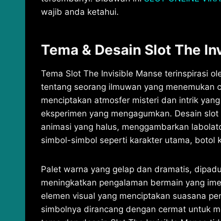
wajib anda ketahui.
Tema & Desain Slot The In
Tema Slot The Invisible Manse terinspirasi o
tentang seorang ilmuwan yang menemukan cara
menciptakan atmosfer misteri dan intrik ya
eksperimen yang mengagumkan. Desain slot in
animasi yang halus, menggambarkan labolato
simbol-simbol seperti karakter utama, botol
Palet warna yang gelap dan dramatis, dipa
meningkatkan pengalaman bermain yang imersif
elemen visual yang menciptakan suasana pe
simbolnya dirancang dengan cermat untuk men