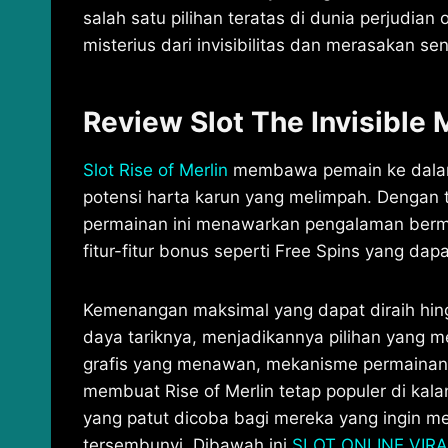
salah satu pilihan teratas di dunia perjudian
misterius dari invisibilitas dan merasakan se
Review Slot The Invisible
Slot Rise of Merlin
membawa pemain ke dalam
potensi harta karun yang melimpah. Dengan t
permainan ini menawarkan pengalaman berma
fitur-fitur bonus seperti Free Spins yang d
Kemenangan maksimal yang dapat diraih hing
daya tariknya, menjadikannya pilihan yang m
grafis yang menawan, mekanisme permainan 
membuat Rise of Merlin tetap populer di kala
yang patut dicoba bagi mereka yang ingin m
tersembunyi. Dibawah ini
SLOT ONLINE VIRA