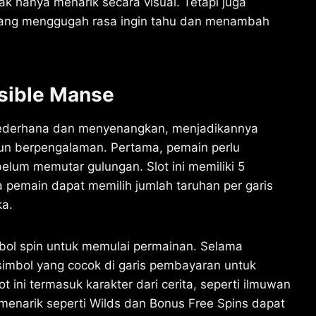
ak hanya menarik secara visual. Tetapi juga
yang menggugah rasa ingin tahu dan menambah
isible Manse
 sederhana dan menyenangkan, menjadikannya
pun berpengalaman. Pertama, pemain perlu
lum memutar gulungan. Slot ini memiliki 5
 pemain dapat memilih jumlah taruhan per garis
a.
mbol spin untuk memulai permainan. Selama
imbol yang cocok di garis pembayaran untuk
ini termasuk karakter dari cerita, seperti ilmuwan
r menarik seperti Wilds dan Bonus Free Spins dapat