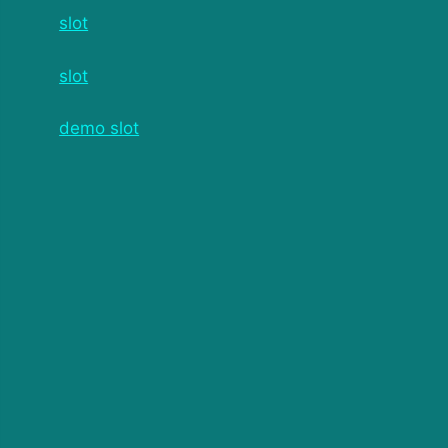
slot
slot
demo slot