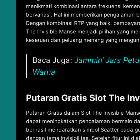
menikmati kombinasi antara frekuensi keme
bervariasi. Hal ini memberikan pengalaman b
Dengan kombinasi RTP yang baik, pembayaran
The Invisible Manse menjadi pilihan yang me
keseruan dan peluang menang yang mengun
Baca Juga:
Jammin’ Jars Petu
Warna
Putaran Gratis Slot The In
Putaran Gratis dalam Slot The Invisible Man
dapat meningkatkan pengalaman bermain dan 
berhasil mendaratkan simbol Scatter pada gu
dengan tema invisibilitas. Setelah fitur ini d