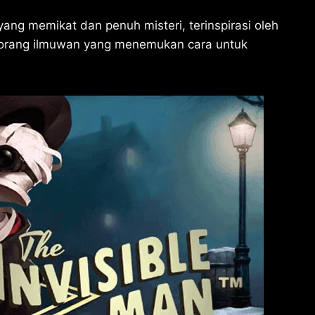
ang memikat dan penuh misteri, terinspirasi oleh
seorang ilmuwan yang menemukan cara untuk