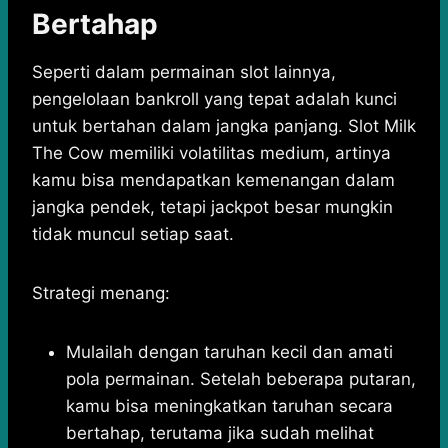
Bertahap
Seperti dalam permainan slot lainnya,
pengelolaan bankroll yang tepat adalah kunci
untuk bertahan dalam jangka panjang. Slot Milk
The Cow memiliki volatilitas medium, artinya
kamu bisa mendapatkan kemenangan dalam
jangka pendek, tetapi jackpot besar mungkin
tidak muncul setiap saat.
Strategi menang:
Mulailah dengan taruhan kecil dan amati
pola permainan. Setelah beberapa putaran,
kamu bisa meningkatkan taruhan secara
bertahap, terutama jika sudah melihat