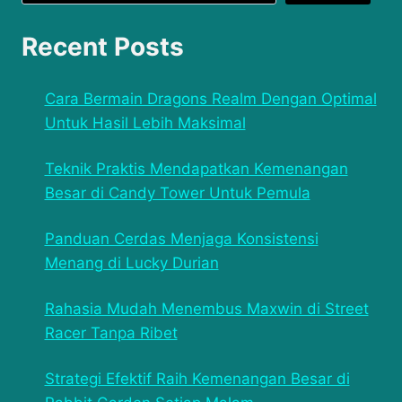
Recent Posts
Cara Bermain Dragons Realm Dengan Optimal
Untuk Hasil Lebih Maksimal
Teknik Praktis Mendapatkan Kemenangan
Besar di Candy Tower Untuk Pemula
Panduan Cerdas Menjaga Konsistensi
Menang di Lucky Durian
Rahasia Mudah Menembus Maxwin di Street
Racer Tanpa Ribet
Strategi Efektif Raih Kemenangan Besar di