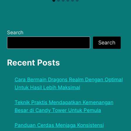
Search
Search
Recent Posts
Cara Bermain Dragons Realm Dengan Optimal
Untuk Hasil Lebih Maksimal
Teknik Praktis Mendapatkan Kemenangan
Besar di Candy Tower Untuk Pemula
Panduan Cerdas Menjaga Konsistensi