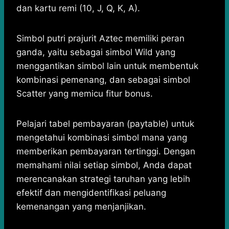
dan kartu remi (10, J, Q, K, A).
Simbol putri prajurit Aztec memiliki peran
ganda, yaitu sebagai simbol Wild yang
menggantikan simbol lain untuk membentuk
kombinasi pemenang, dan sebagai simbol
Scatter yang memicu fitur bonus.
Pelajari tabel pembayaran (paytable) untuk
mengetahui kombinasi simbol mana yang
memberikan pembayaran tertinggi. Dengan
memahami nilai setiap simbol, Anda dapat
merencanakan strategi taruhan yang lebih
efektif dan mengidentifikasi peluang
kemenangan yang menjanjikan.