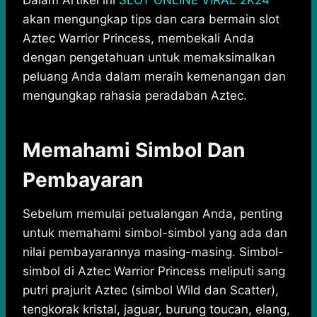
Dalam Artikel ini
SLOT ONLINE VIRAL 2K24
akan mengungkap tips dan cara bermain slot
Aztec Warrior Princess, membekali Anda
dengan pengetahuan untuk memaksimalkan
peluang Anda dalam meraih kemenangan dan
mengungkap rahasia peradaban Aztec.
Memahami Simbol Dan
Pembayaran
Sebelum memulai petualangan Anda, penting
untuk memahami simbol-simbol yang ada dan
nilai pembayarannya masing-masing. Simbol-
simbol di Aztec Warrior Princess meliputi sang
putri prajurit Aztec (simbol Wild dan Scatter),
tengkorak kristal, jaguar, burung toucan, elang,