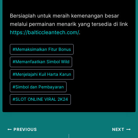
Bersiaplah untuk meraih kemenangan besar
melalui permainan menarik yang tersedia di link
https://balticcleantech.com/
.
Post
#
Memaksimalkan Fitur Bonus
Tags:
#
Memanfaatkan Simbol Wild
#
Menjelajahi Kuil Harta Karun
#
Simbol dan Pembayaran
#
SLOT ONLINE VIRAL 2K24
Post
PREVIOUS
NEXT