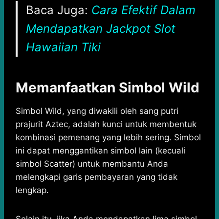
Baca Juga:
Cara Efektif Dalam
Mendapatkan Jackpot Slot
Hawaiian Tiki
Memanfaatkan Simbol Wild
Simbol Wild, yang diwakili oleh sang putri
prajurit Aztec, adalah kunci untuk membentuk
kombinasi pemenang yang lebih sering. Simbol
ini dapat menggantikan simbol lain (kecuali
simbol Scatter) untuk membantu Anda
melengkapi garis pembayaran yang tidak
lengkap.