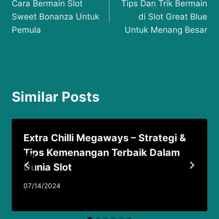
Cara Bermain Slot
Tips Dan Trik Bermain
navigation
Sweet Bonanza Untuk
di Slot Great Blue
Pemula
Untuk Menang Besar
Similar Posts
Extra Chilli Megaways – Strategi &
Tips Kemenangan Terbaik Dalam
Dunia Slot
07/14/2024