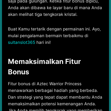
saja pada gulungan. Ketika fitur bonus dipicu,
Anda akan dibawa ke layar baru di mana Anda
akan melihat tiga tengkorak kristal.
Buat Kamu tertarik dengan permainan ini. Ayo,
mulai pengalaman bermain terbaikmu di
sultanslot365
hari ini!
Memaksimalkan Fitur
Bonus
Fitur bonus di Aztec Warrior Princess
menawarkan berbagai hadiah yang berbeda.
Dan strategi yang tepat dapat membantu Anda
memaksimalkan potensi kemenangan Anda.
Jika Anda memilih tengkorak yang memberikan