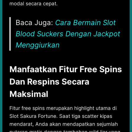
modal secara cepat.
Baca Juga:
Cara Bermain Slot
Blood Suckers Dengan Jackpot
Menggiurkan
Manfaatkan Fitur Free Spins
Dan Respins Secara
Maksimal
Fitur free spins merupakan highlight utama di
Slot Sakura Fortune. Saat tiga scatter kipas
mendarat, Anda akan mendapatkan sejumlah