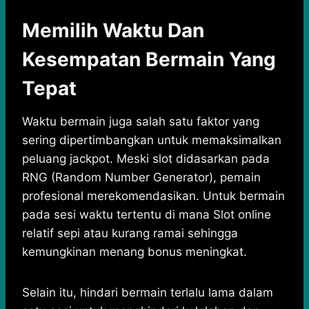
Memilih Waktu Dan
Kesempatan Bermain Yang
Tepat
Waktu bermain juga salah satu faktor yang
sering dipertimbangkan untuk memaksimalkan
peluang jackpot. Meski slot didasarkan pada
RNG (Random Number Generator), pemain
profesional merekomendasikan. Untuk bermain
pada sesi waktu tertentu di mana Slot online
relatif sepi atau kurang ramai sehingga
kemungkinan menang bonus meningkat.
Selain itu, hindari bermain terlalu lama dalam