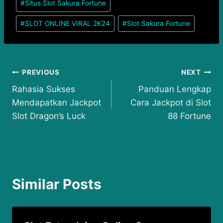
#
Situs Slot Sakura Fortune
#
SLOT ONLINE VIRAL 2K24
#
Slot Sakura Fortune
Post
PREVIOUS
NEXT
Rahasia Sukses
Panduan Lengkap
navigation
Mendapatkan Jackpot
Cara Jackpot di Slot
Slot Dragon’s Luck
88 Fortune
Similar Posts