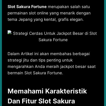
h
a
e
e
k
i
a
c
s
l
y
n
Slot Sakura Fortune
merupakan salah satu
t
e
s
e
p
e
permainan slot online yang menarik dengan
s
b
e
g
e
tema Jepang yang kental, grafis elegan.
A
o
n
r
p
o
g
a
p
k
e
m
r
Dalam Artikel ini akan membahas berbagai
strategi jitu dan tips penting untuk
mengarahkan Anda meraih jackpot besar saat
bermain Slot Sakura Fortune.
Memahami Karakteristik
Dan Fitur Slot Sakura