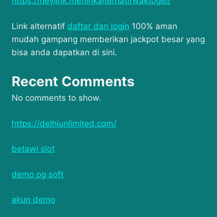
https://heylink.me/linkalternatifwaktogel/
Link alternatif
daftar dan login
100% aman
mudah gampang memberikan jackpot besar yang
bisa anda dapatkan di sini.
Recent Comments
No comments to show.
https://delhiunlimited.com/
betawi slot
demo pg soft
akun demo