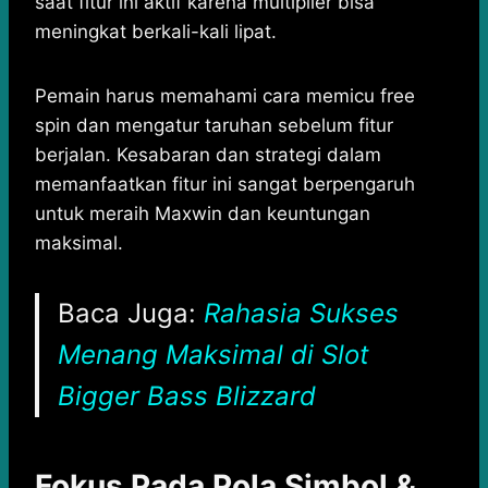
saat fitur ini aktif karena multiplier bisa
meningkat berkali-kali lipat.
Pemain harus memahami cara memicu free
spin dan mengatur taruhan sebelum fitur
berjalan. Kesabaran dan strategi dalam
memanfaatkan fitur ini sangat berpengaruh
untuk meraih Maxwin dan keuntungan
maksimal.
Baca Juga:
Rahasia Sukses
Menang Maksimal di Slot
Bigger Bass Blizzard
Fokus Pada Pola Simbol &