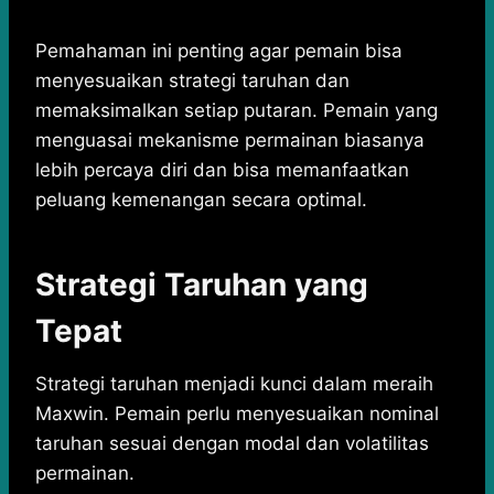
Pemahaman ini penting agar pemain bisa
menyesuaikan strategi taruhan dan
memaksimalkan setiap putaran. Pemain yang
menguasai mekanisme permainan biasanya
lebih percaya diri dan bisa memanfaatkan
peluang kemenangan secara optimal.
Strategi Taruhan yang
Tepat
Strategi taruhan menjadi kunci dalam meraih
Maxwin. Pemain perlu menyesuaikan nominal
taruhan sesuai dengan modal dan volatilitas
permainan.