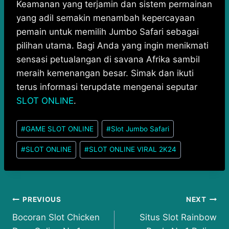
Keamanan yang terjamin dan sistem permainan
yang adil semakin menambah kepercayaan
pemain untuk memilih Jumbo Safari sebagai
pilihan utama. Bagi Anda yang ingin menikmati
sensasi petualangan di savana Afrika sambil
meraih kemenangan besar. Simak dan ikuti
terus informasi terupdate mengenai seputar
SLOT ONLINE
.
Post
#
GAME SLOT ONLINE
#
Slot Jumbo Safari
Tags:
#
SLOT ONLINE
#
SLOT ONLINE VIRAL 2K24
Post
PREVIOUS
NEXT
Bocoran Slot Chicken
Situs Slot Rainbow
navigation