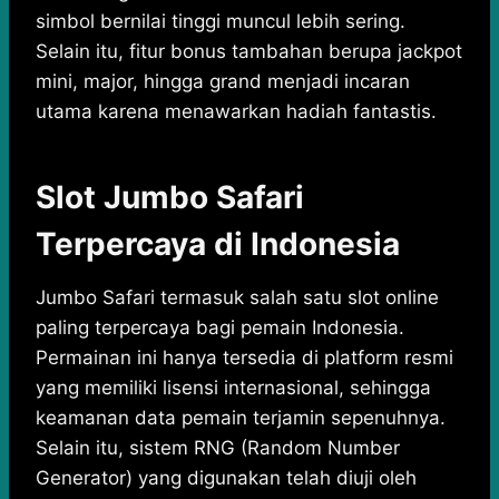
simbol bernilai tinggi muncul lebih sering.
Selain itu, fitur bonus tambahan berupa jackpot
mini, major, hingga grand menjadi incaran
utama karena menawarkan hadiah fantastis.
Slot Jumbo Safari
Terpercaya di Indonesia
Jumbo Safari termasuk salah satu slot online
paling terpercaya bagi pemain Indonesia.
Permainan ini hanya tersedia di platform resmi
yang memiliki lisensi internasional, sehingga
keamanan data pemain terjamin sepenuhnya.
Selain itu, sistem RNG (Random Number
Generator) yang digunakan telah diuji oleh