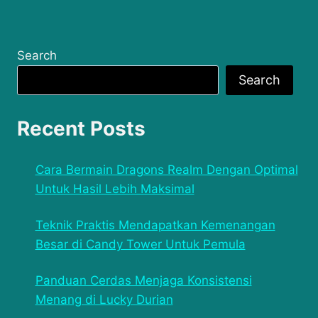
Search
Search
Recent Posts
Cara Bermain Dragons Realm Dengan Optimal
Untuk Hasil Lebih Maksimal
Teknik Praktis Mendapatkan Kemenangan
Besar di Candy Tower Untuk Pemula
Panduan Cerdas Menjaga Konsistensi
Menang di Lucky Durian