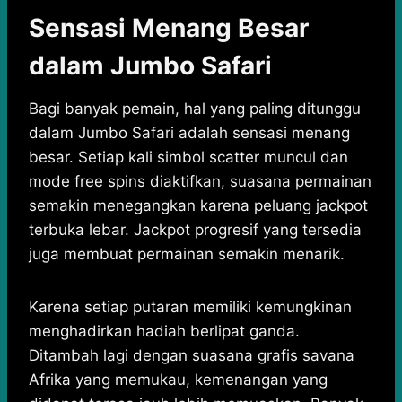
Sensasi Menang Besar
dalam Jumbo Safari
Bagi banyak pemain, hal yang paling ditunggu
dalam Jumbo Safari adalah sensasi menang
besar. Setiap kali simbol scatter muncul dan
mode free spins diaktifkan, suasana permainan
semakin menegangkan karena peluang jackpot
terbuka lebar. Jackpot progresif yang tersedia
juga membuat permainan semakin menarik.
Karena setiap putaran memiliki kemungkinan
menghadirkan hadiah berlipat ganda.
Ditambah lagi dengan suasana grafis savana
Afrika yang memukau, kemenangan yang