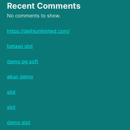
Recent Comments
No comments to show.
https://delhiunlimited.com/
betawi slot
demo pg soft
akun demo
slot
slot
demo slot