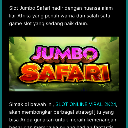
h
a
e
e
k
i
a
c
s
l
y
n
Slot Jumbo Safari hadir dengan nuansa alam
t
e
s
e
p
e
liar Afrika yang penuh warna dan salah satu
s
b
e
g
e
game slot yang sedang naik daun.
A
o
n
r
p
o
g
a
p
k
e
m
r
Simak di bawah ini,
SLOT ONLINE VIRAL 2K24
,
akan membongkar berbagai strategi jitu yang
bisa Anda gunakan untuk meraih kemenangan
besar dan membawa pulang hadiah fantastis.