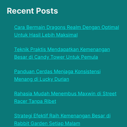
Recent Posts
Cara Bermain Dragons Realm Dengan Optimal
Untuk Hasil Lebih Maksimal
Teknik Praktis Mendapatkan Kemenangan
Besar di Candy Tower Untuk Pemula
Panduan Cerdas Menjaga Konsistensi
Menang di Lucky Durian
Rahasia Mudah Menembus Maxwin di Street
Racer Tanpa Ribet
Strategi Efektif Raih Kemenangan Besar di
Rabbit Garden Setiap Malam