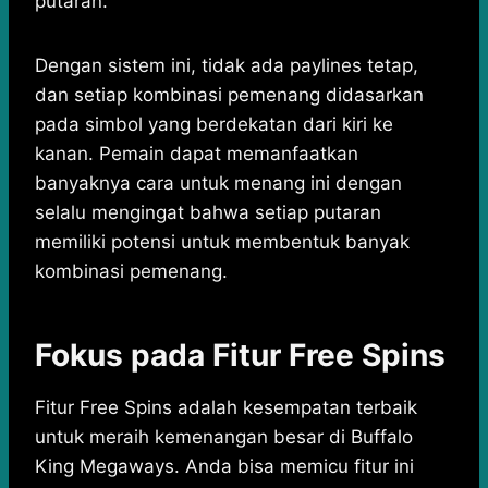
putaran.
Dengan sistem ini, tidak ada paylines tetap,
dan setiap kombinasi pemenang didasarkan
pada simbol yang berdekatan dari kiri ke
kanan. Pemain dapat memanfaatkan
banyaknya cara untuk menang ini dengan
selalu mengingat bahwa setiap putaran
memiliki potensi untuk membentuk banyak
kombinasi pemenang.
Fokus pada Fitur Free Spins
Fitur Free Spins adalah kesempatan terbaik
untuk meraih kemenangan besar di Buffalo
King Megaways. Anda bisa memicu fitur ini