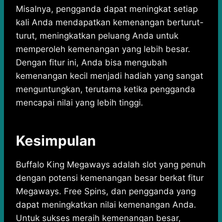
Misalnya, pengganda dapat meningkat setiap
kali Anda mendapatkan kemenangan berturut-
turut, meningkatkan peluang Anda untuk
memperoleh kemenangan yang lebih besar.
Dengan fitur ini, Anda bisa mengubah
kemenangan kecil menjadi hadiah yang sangat
menguntungkan, terutama ketika pengganda
mencapai nilai yang lebih tinggi.
Kesimpulan
Buffalo King Megaways adalah slot yang penuh
dengan potensi kemenangan besar berkat fitur
Megaways. Free Spins, dan pengganda yang
dapat meningkatkan nilai kemenangan Anda.
Untuk sukses meraih kemenangan besar,