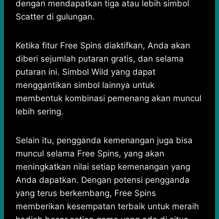
dengan mendapatkan tiga atau lebih simbol
Scatter di gulungan.
Ketika fitur Free Spins diaktifkan, Anda akan
diberi sejumlah putaran gratis, dan selama
putaran ini. Simbol Wild yang dapat
menggantikan simbol lainnya untuk
membentuk kombinasi pemenang akan muncul
lebih sering.
Selain itu, pengganda kemenangan juga bisa
muncul selama Free Spins, yang akan
meningkatkan nilai setiap kemenangan yang
Anda dapatkan. Dengan potensi pengganda
yang terus berkembang, Free Spins
memberikan kesempatan terbaik untuk meraih