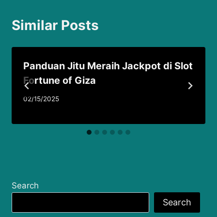
Similar Posts
Panduan Jitu Meraih Jackpot di Slot
Fortune of Giza
02/15/2025
Search
Search