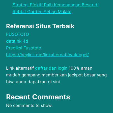
Strategi Efektif Raih Kemenangan Besar di
Rabbit Garden Setiap Malam
Referensi Situs Terbaik
FUSOTOTO
data hk 4d
Prediksi Fusototo
https://heylink.me/linkalternatifwaktogel/
Link alternatif
daftar dan login
100% aman
mudah gampang memberikan jackpot besar yang
bisa anda dapatkan di sini.
Recent Comments
No comments to show.