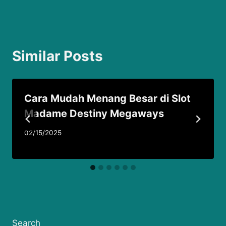
Similar Posts
Cara Mudah Menang Besar di Slot
Madame Destiny Megaways
02/15/2025
Search