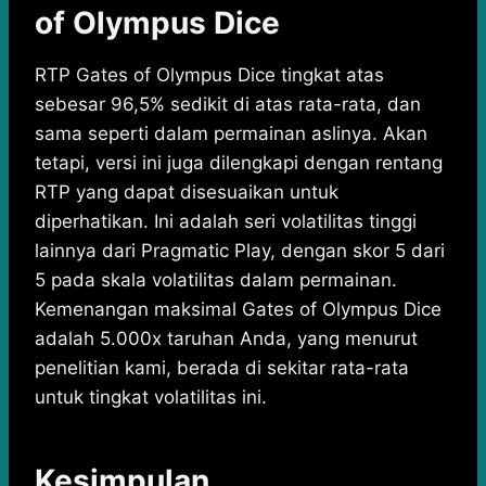
of Olympus Dice
RTP Gates of Olympus Dice tingkat atas
sebesar 96,5% sedikit di atas rata-rata, dan
sama seperti dalam permainan aslinya. Akan
tetapi, versi ini juga dilengkapi dengan rentang
RTP yang dapat disesuaikan untuk
diperhatikan. Ini adalah seri volatilitas tinggi
lainnya dari Pragmatic Play, dengan skor 5 dari
5 pada skala volatilitas dalam permainan.
Kemenangan maksimal Gates of Olympus Dice
adalah 5.000x taruhan Anda, yang menurut
penelitian kami, berada di sekitar rata-rata
untuk tingkat volatilitas ini.
Kesimpulan