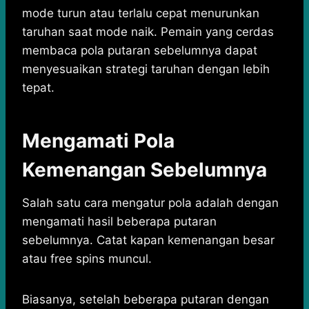
mode turun atau terlalu cepat menurunkan
taruhan saat mode naik. Pemain yang cerdas
membaca pola putaran sebelumnya dapat
menyesuaikan strategi taruhan dengan lebih
tepat.
Mengamati Pola
Kemenangan Sebelumnya
Salah satu cara mengatur pola adalah dengan
mengamati hasil beberapa putaran
sebelumnya. Catat kapan kemenangan besar
atau free spins muncul.
Biasanya, setelah beberapa putaran dengan