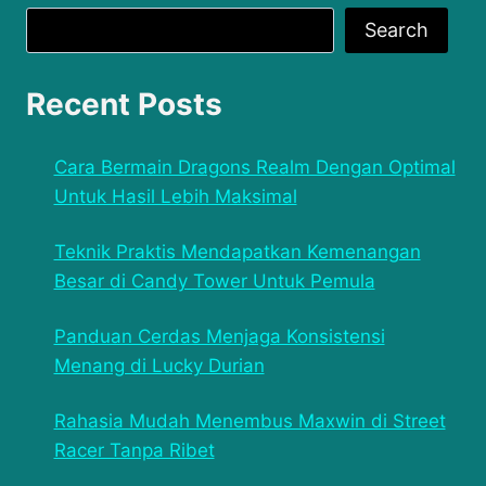
Search
Recent Posts
Cara Bermain Dragons Realm Dengan Optimal
Untuk Hasil Lebih Maksimal
Teknik Praktis Mendapatkan Kemenangan
Besar di Candy Tower Untuk Pemula
Panduan Cerdas Menjaga Konsistensi
Menang di Lucky Durian
Rahasia Mudah Menembus Maxwin di Street
Racer Tanpa Ribet