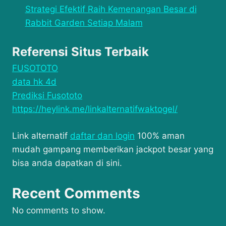
Strategi Efektif Raih Kemenangan Besar di
Rabbit Garden Setiap Malam
Referensi Situs Terbaik
FUSOTOTO
data hk 4d
Prediksi Fusototo
https://heylink.me/linkalternatifwaktogel/
Link alternatif
daftar dan login
100% aman
mudah gampang memberikan jackpot besar yang
bisa anda dapatkan di sini.
Recent Comments
No comments to show.