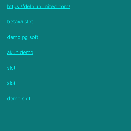
https://delhiunlimited.com/
betawi slot
demo pg soft
akun demo
slot
slot
demo slot