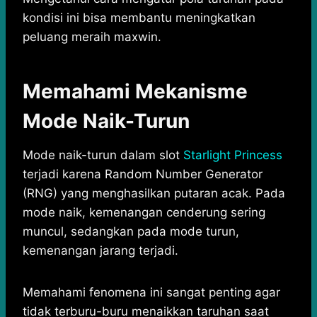
kondisi ini bisa membantu meningkatkan
peluang meraih maxwin.
Memahami Mekanisme
Mode Naik-Turun
Mode naik-turun dalam slot
Starlight Princess
terjadi karena Random Number Generator
(RNG) yang menghasilkan putaran acak. Pada
mode naik, kemenangan cenderung sering
muncul, sedangkan pada mode turun,
kemenangan jarang terjadi.
Memahami fenomena ini sangat penting agar
tidak terburu-buru menaikkan taruhan saat