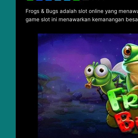
h
a
e
e
k
i
a
c
s
l
y
n
Frogs & Bugs adalah slot online yang mena
t
e
s
e
p
e
game slot ini menawarkan kemanangan besa
s
b
e
g
e
A
o
n
r
p
o
g
a
p
k
e
m
r