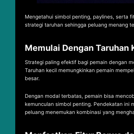
Mengetahui simbol penting, paylines, serta
strategi taruhan sehingga peluang menang te
Memulai Dengan Taruhan K
Strategi paling efektif bagi pemain dengan m
Taruhan kecil memungkinkan pemain mempelaj
besar.
Dengan modal terbatas, pemain bisa mencob
kemunculan simbol penting. Pendekatan ini
peluang menemukan kombinasi yang menghas