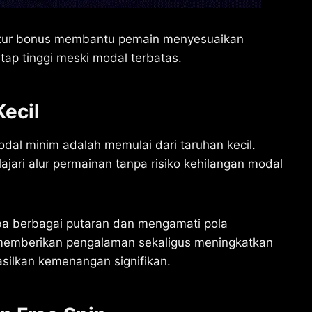
 fitur bonus membantu pemain menyesuaikan
tap tinggi meski modal terbatas.
ecil
odal minim adalah memulai dari taruhan kecil.
ari alur permainan tanpa risiko kehilangan modal
a berbagai putaran dan mengamati pola
 memberikan pengalaman sekaligus meningkatkan
ilkan kemenangan signifikan.