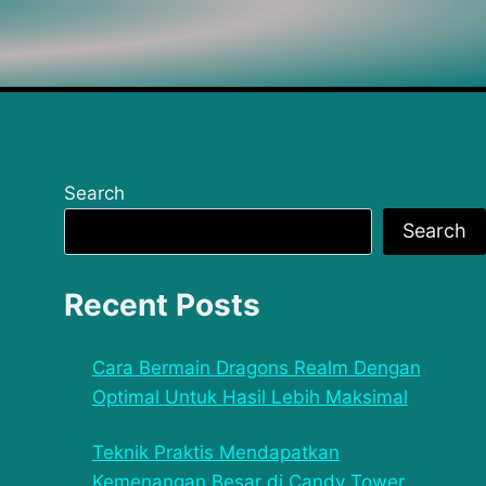
Search
Search
Recent Posts
Cara Bermain Dragons Realm Dengan
Optimal Untuk Hasil Lebih Maksimal
Teknik Praktis Mendapatkan
Kemenangan Besar di Candy Tower