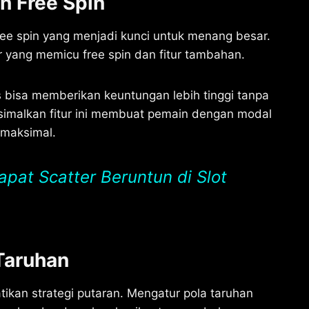
n Free Spin
ee spin yang menjadi kunci untuk menang besar.
 yang memicu free spin dan fitur tambahan.
tis bisa memberikan keuntungan lebih tinggi tanpa
malkan fitur ini membuat pemain dengan modal
 maksimal.
at Scatter Beruntun di Slot
 Taruhan
tikan strategi putaran. Mengatur pola taruhan