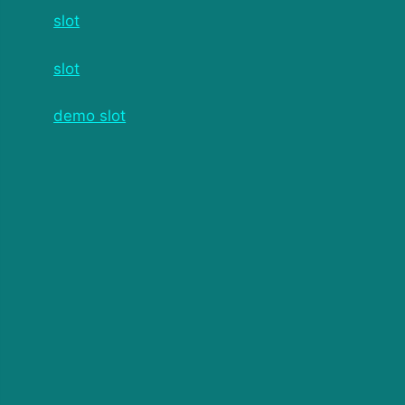
slot
slot
demo slot