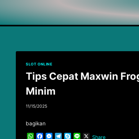
Skip
to
content
SLOT ONLINE
Tips Cepat Maxwin Fro
Minim
By
11/15/2025
Indra
bagikan
W
F
M
T
S
L
X
Share