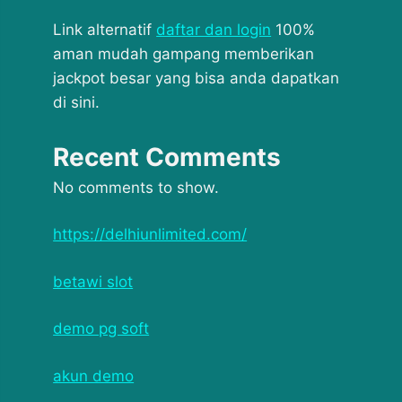
Link alternatif
daftar dan login
100%
aman mudah gampang memberikan
jackpot besar yang bisa anda dapatkan
di sini.
Recent Comments
No comments to show.
https://delhiunlimited.com/
betawi slot
demo pg soft
akun demo