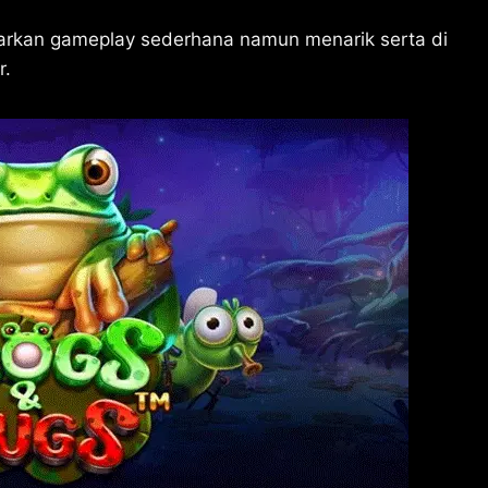
warkan gameplay sederhana namun menarik serta di
r.