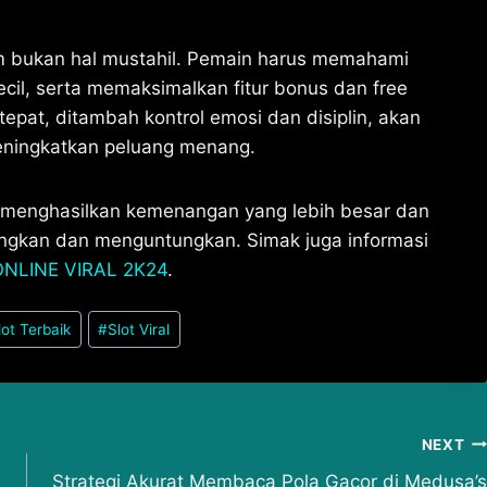
m bukan hal mustahil. Pemain harus memahami
cil, serta memaksimalkan fitur bonus dan free
tepat, ditambah kontrol emosi dan disiplin, akan
ningkatkan peluang menang.
sa menghasilkan kemenangan yang lebih besar dan
ngkan dan menguntungkan. Simak juga informasi
NLINE VIRAL 2K24
.
lot Terbaik
#
Slot Viral
NEXT
Strategi Akurat Membaca Pola Gacor di Medusa’s