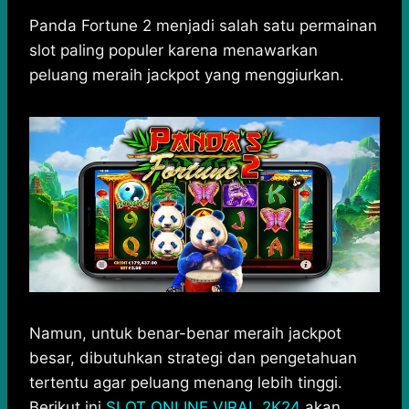
h
a
e
e
k
i
a
c
s
l
y
n
Panda Fortune 2 menjadi salah satu permainan
t
e
s
e
p
e
slot paling populer karena menawarkan
s
b
e
g
e
peluang meraih jackpot yang menggiurkan.
A
o
n
r
p
o
g
a
p
k
e
m
r
Namun, untuk benar-benar meraih jackpot
besar, dibutuhkan strategi dan pengetahuan
tertentu agar peluang menang lebih tinggi.
Berikut ini
SLOT ONLINE VIRAL 2K24
akan