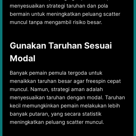
menyesuaikan strategi taruhan dan pola
bermain untuk meningkatkan peluang scatter
muncul tanpa mengambil risiko besar.
Gunakan Taruhan Sesuai
Modal
Banyak pemain pemula tergoda untuk
menaikkan taruhan besar agar freespin cepat
muncul. Namun, strategi aman adalah
menyesuaikan taruhan dengan modal. Taruhan
kecil memungkinkan pemain melakukan lebih
banyak putaran, yang secara statistik
meningkatkan peluang scatter muncul.