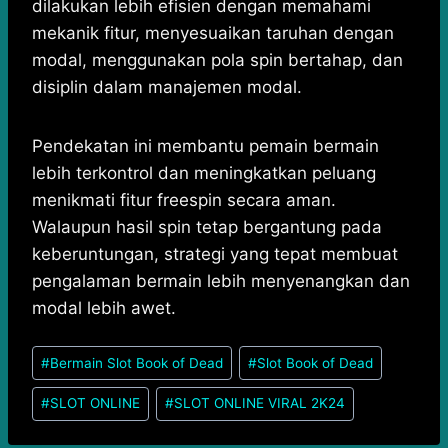
dilakukan lebih efisien dengan memahami
mekanik fitur, menyesuaikan taruhan dengan
modal, menggunakan pola spin bertahap, dan
disiplin dalam manajemen modal.
Pendekatan ini membantu pemain bermain
lebih terkontrol dan meningkatkan peluang
menikmati fitur freespin secara aman.
Walaupun hasil spin tetap bergantung pada
keberuntungan, strategi yang tepat membuat
pengalaman bermain lebih menyenangkan dan
modal lebih awet.
Post
#
Bermain Slot Book of Dead
#
Slot Book of Dead
Tags:
#
SLOT ONLINE
#
SLOT ONLINE VIRAL 2K24