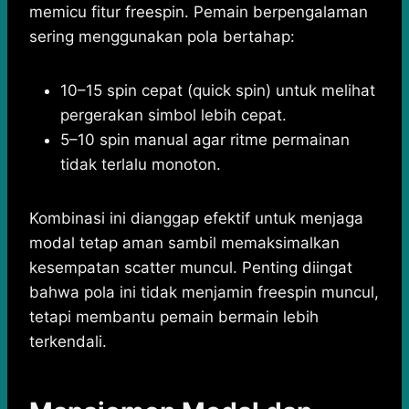
memicu fitur freespin. Pemain berpengalaman
sering menggunakan pola bertahap:
10–15 spin cepat (quick spin) untuk melihat
pergerakan simbol lebih cepat.
5–10 spin manual agar ritme permainan
tidak terlalu monoton.
Kombinasi ini dianggap efektif untuk menjaga
modal tetap aman sambil memaksimalkan
kesempatan scatter muncul. Penting diingat
bahwa pola ini tidak menjamin freespin muncul,
tetapi membantu pemain bermain lebih
terkendali.