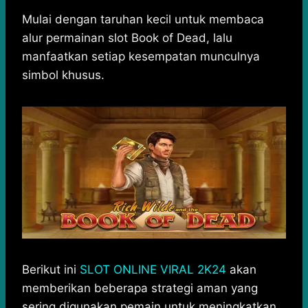
h
a
e
e
k
i
a
c
s
l
y
n
Mulai dengan taruhan kecil untuk membaca
t
e
s
e
p
e
alur permainan slot Book of Dead, lalu
s
b
e
g
e
manfaatkan setiap kesempatan munculnya
A
o
n
r
simbol khusus.
p
o
g
a
p
k
e
m
r
Berikut ini
SLOT ONLINE VIRAL 2K24
akan
memberikan beberapa strategi aman yang
sering digunakan pemain untuk meningkatkan