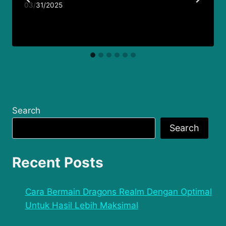
03/31/2025
Search
Search
Recent Posts
Cara Bermain Dragons Realm Dengan Optimal
Untuk Hasil Lebih Maksimal