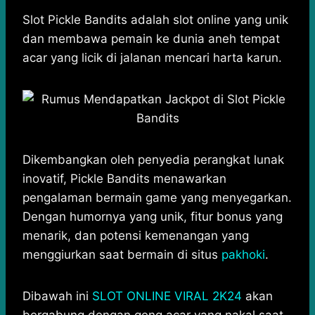
h
a
e
e
k
i
a
c
s
l
y
n
Slot Pickle Bandits adalah slot online yang unik
t
e
s
e
p
e
dan membawa pemain ke dunia aneh tempat
s
b
e
g
e
acar yang licik di jalanan mencari harta karun.
A
o
n
r
p
o
g
a
p
k
e
m
r
Dikembangkan oleh penyedia perangkat lunak
inovatif, Pickle Bandits menawarkan
pengalaman bermain game yang menyegarkan.
Dengan humornya yang unik, fitur bonus yang
menarik, dan potensi kemenangan yang
menggiurkan saat bermain di situs
pakhoki
.
Dibawah ini
SLOT ONLINE VIRAL 2K24
akan