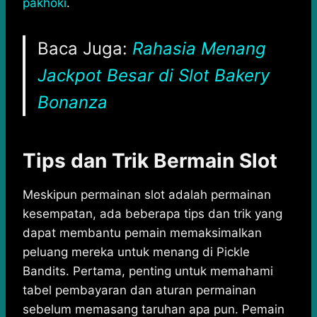
pakhoki
.
Baca Juga:
Rahasia Menang
Jackpot Besar di Slot Bakery
Bonanza
Tips dan Trik Bermain Slot
Meskipun permainan slot adalah permainan
kesempatan, ada beberapa tips dan trik yang
dapat membantu pemain memaksimalkan
peluang mereka untuk menang di Pickle
Bandits. Pertama, penting untuk memahami
tabel pembayaran dan aturan permainan
sebelum memasang taruhan apa pun. Pemain