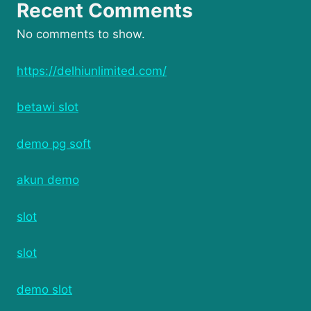
Recent Comments
No comments to show.
https://delhiunlimited.com/
betawi slot
demo pg soft
akun demo
slot
slot
demo slot