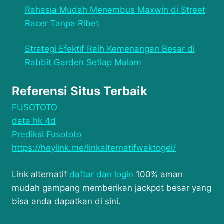
Rahasia Mudah Menembus Maxwin di Street
Racer Tanpa Ribet
Strategi Efektif Raih Kemenangan Besar di
Rabbit Garden Setiap Malam
Referensi Situs Terbaik
FUSOTOTO
data hk 4d
Prediksi Fusototo
https://heylink.me/linkalternatifwaktogel/
Link alternatif
daftar dan login
100% aman
mudah gampang memberikan jackpot besar yang
bisa anda dapatkan di sini.