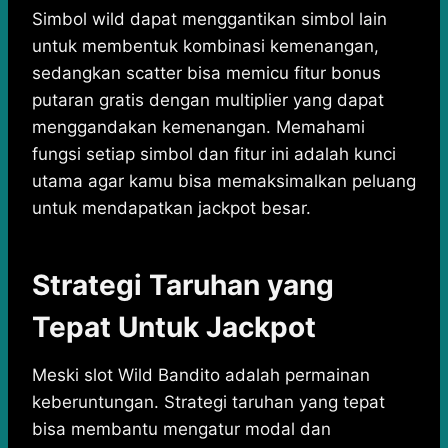
Simbol wild dapat menggantikan simbol lain
untuk membentuk kombinasi kemenangan,
sedangkan scatter bisa memicu fitur bonus
putaran gratis dengan multiplier yang dapat
menggandakan kemenangan. Memahami
fungsi setiap simbol dan fitur ini adalah kunci
utama agar kamu bisa memaksimalkan peluang
untuk mendapatkan jackpot besar.
Strategi Taruhan yang
Tepat Untuk Jackpot
Meski slot Wild Bandito adalah permainan
keberuntungan. Strategi taruhan yang tepat
bisa membantu mengatur modal dan