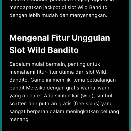
mendapatkan jackpot di slot Wild Bandito
dengan lebih mudah dan menyenangkan.
Mengenal Fitur Unggulan
Slot Wild Bandito
Sebelum mulai bermain, penting untuk
memahami fitur-fitur utama dari slot Wild
Bandito. Game ini memiliki tema petualangan
bandit Meksiko dengan grafis warna-warni
yang menarik. Ada simbol liar (wild), simbol
scatter, dan putaran gratis (free spins) yang
sangat berperan dalam meningkatkan peluang
menang.