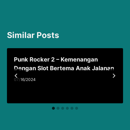
Similar Posts
Punk Rocker 2 – Kemenangan
Dengan Slot Bertema Anak Jalanan
07/16/2024