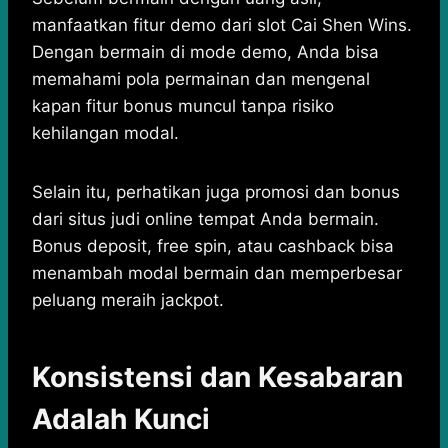
manfaatkan fitur demo dari slot Cai Shen Wins.
Dengan bermain di mode demo, Anda bisa
memahami pola permainan dan mengenal
kapan fitur bonus muncul tanpa risiko
kehilangan modal.
Selain itu, perhatikan juga promosi dan bonus
dari situs judi online tempat Anda bermain.
Bonus deposit, free spin, atau cashback bisa
menambah modal bermain dan memperbesar
peluang meraih jackpot.
Konsistensi dan Kesabaran
Adalah Kunci