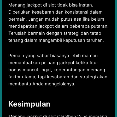
Menang jackpot di slot tidak bisa instan.
Diperlukan kesabaran dan konsistensi dalam
bermain. Jangan mudah putus asa jika belum
mendapatkan jackpot dalam beberapa putaran.
Teruslah bermain dengan strategi dan tetap
tenang dalam mengambil keputusan taruhan.
Pemain yang sabar biasanya lebih mampu
memanfaatkan peluang jackpot ketika fitur
bonus muncul. Ingat, keberuntungan memang
faktor utama, tapi kesabaran dan strategi akan
membantu Anda mengelolanya.
Kesimpulan
Menang jackpot di slot Cai Shen Wins memang