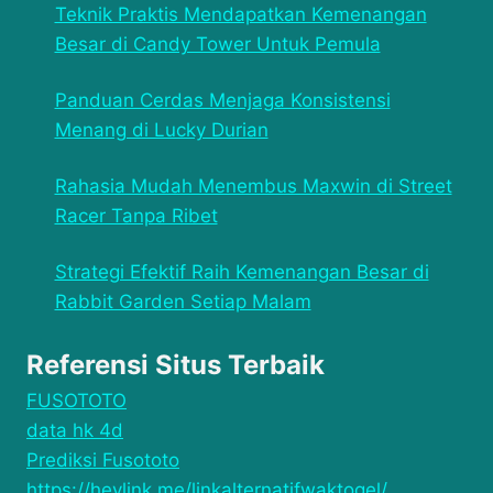
Teknik Praktis Mendapatkan Kemenangan
Besar di Candy Tower Untuk Pemula
Panduan Cerdas Menjaga Konsistensi
Menang di Lucky Durian
Rahasia Mudah Menembus Maxwin di Street
Racer Tanpa Ribet
Strategi Efektif Raih Kemenangan Besar di
Rabbit Garden Setiap Malam
Referensi Situs Terbaik
FUSOTOTO
data hk 4d
Prediksi Fusototo
https://heylink.me/linkalternatifwaktogel/