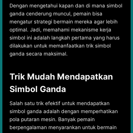
Dengan mengetahui kapan dan di mana simbol
ganda cenderung muncul, pemain bisa
mengatur strategi bermain mereka agar lebih
optimal. Jadi, memahami mekanisme kerja
simbol ini adalah langkah pertama yang harus
dilakukan untuk memanfaatkan trik simbol
ganda secara maksimal.
Trik Mudah Mendapatkan
Simbol Ganda
Salah satu trik efektif untuk mendapatkan
simbol ganda adalah dengan memperhatikan
pola putaran mesin. Banyak pemain
berpengalaman menyarankan untuk bermain