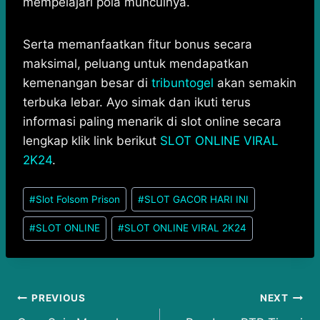
mempelajari pola munculnya.
Serta memanfaatkan fitur bonus secara
maksimal, peluang untuk mendapatkan
kemenangan besar di
tribuntogel
akan semakin
terbuka lebar. Ayo simak dan ikuti terus
informasi paling menarik di slot online secara
lengkap klik link berikut
SLOT ONLINE VIRAL
2K24
.
Post
#
Slot Folsom Prison
#
SLOT GACOR HARI INI
Tags:
#
SLOT ONLINE
#
SLOT ONLINE VIRAL 2K24
Post
PREVIOUS
NEXT