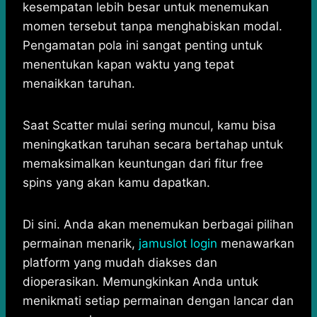
kesempatan lebih besar untuk menemukan
momen tersebut tanpa menghabiskan modal.
Pengamatan pola ini sangat penting untuk
menentukan kapan waktu yang tepat
menaikkan taruhan.
Saat Scatter mulai sering muncul, kamu bisa
meningkatkan taruhan secara bertahap untuk
memaksimalkan keuntungan dari fitur free
spins yang akan kamu dapatkan.
Di sini. Anda akan menemukan berbagai pilihan
permainan menarik,
jamuslot login
menawarkan
platform yang mudah diakses dan
dioperasikan. Memungkinkan Anda untuk
menikmati setiap permainan dengan lancar dan