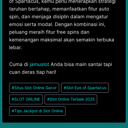
of Spartacus, kamu perlu menerapkan strategi
taruhan bertahap, memanfaatkan fitur auto
spin, dan menjaga disiplin dalam mengatur
emosi serta modal. Dengan kombinasi ini,
peluang meraih fitur free spins dan
kemenangan maksimal akan semakin terbuka
lebar.
Cuma di
jamuslot
Anda bisa main santai tapi
cuan deras tiap hari!
Post
#
Situs Slot Online Gacor
#
Slot Eye of Spartacus
Tags:
#
SLOT ONLINE
#
Slot Online Terbaik 2025
#
Tips Jackpot di Slot Online