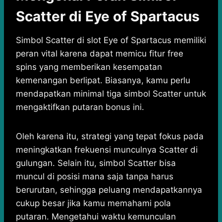
Scatter di Eye of Spartacus
Simbol Scatter di slot Eye of Spartacus memiliki
peran vital karena dapat memicu fitur free
spins yang memberikan kesempatan
kemenangan berlipat. Biasanya, kamu perlu
mendapatkan minimal tiga simbol Scatter untuk
mengaktifkan putaran bonus ini.
Oleh karena itu, strategi yang tepat fokus pada
meningkatkan frekuensi munculnya Scatter di
gulungan. Selain itu, simbol Scatter bisa
muncul di posisi mana saja tanpa harus
berurutan, sehingga peluang mendapatkannya
cukup besar jika kamu memahami pola
putaran. Mengetahui waktu kemunculan