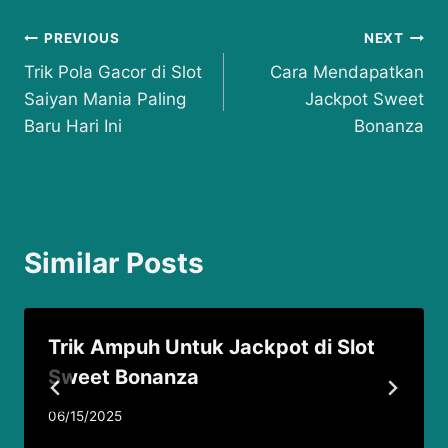
Post
PREVIOUS
NEXT
Trik Pola Gacor di Slot
Cara Mendapatkan
navigation
Saiyan Mania Paling
Jackpot Sweet
Baru Hari Ini
Bonanza
Similar Posts
Trik Ampuh Untuk Jackpot di Slot
Sweet Bonanza
06/15/2025