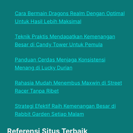
Cara Bermain Dragons Realm Dengan Optimal
Untuk Hasil Lebih Maksimal
Teknik Praktis Mendapatkan Kemenangan
Besar di Candy Tower Untuk Pemula
Panduan Cerdas Menjaga Konsistensi
Menang di Lucky Durian
Rahasia Mudah Menembus Maxwin di Street
Racer Tanpa Ribet
Strategi Efektif Raih Kemenangan Besar di
Rabbit Garden Setiap Malam
Referensi Situs Terbaik