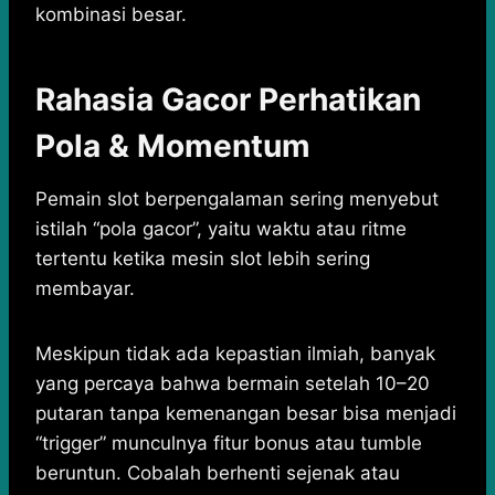
kombinasi besar.
Rahasia Gacor Perhatikan
Pola & Momentum
Pemain slot berpengalaman sering menyebut
istilah “pola gacor”, yaitu waktu atau ritme
tertentu ketika mesin slot lebih sering
membayar.
Meskipun tidak ada kepastian ilmiah, banyak
yang percaya bahwa bermain setelah 10–20
putaran tanpa kemenangan besar bisa menjadi
“trigger” munculnya fitur bonus atau tumble
beruntun. Cobalah berhenti sejenak atau