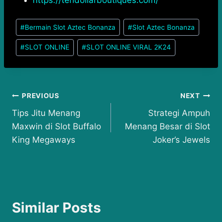
https://tendollarboutiques.com/
Post
#
Bermain Slot Aztec Bonanza
#
Slot Aztec Bonanza
Tags:
#
SLOT ONLINE
#
SLOT ONLINE VIRAL 2K24
Post
PREVIOUS
NEXT
Tips Jitu Menang
Strategi Ampuh
navigation
Maxwin di Slot Buffalo
Menang Besar di Slot
King Megaways
Joker’s Jewels
Similar Posts