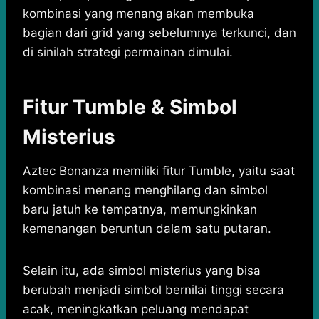
kombinasi yang menang akan membuka
bagian dari grid yang sebelumnya terkunci, dan
di sinilah strategi permainan dimulai.
Fitur Tumble & Simbol
Misterius
Aztec Bonanza memiliki fitur Tumble, yaitu saat
kombinasi menang menghilang dan simbol
baru jatuh ke tempatnya, memungkinkan
kemenangan beruntun dalam satu putaran.
Selain itu, ada simbol misterius yang bisa
berubah menjadi simbol bernilai tinggi secara
acak, meningkatkan peluang mendapat