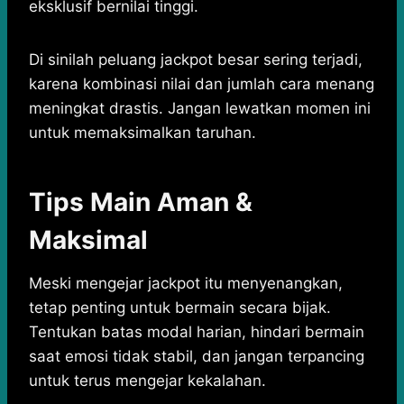
eksklusif bernilai tinggi.
Di sinilah peluang jackpot besar sering terjadi,
karena kombinasi nilai dan jumlah cara menang
meningkat drastis. Jangan lewatkan momen ini
untuk memaksimalkan taruhan.
Tips Main Aman &
Maksimal
Meski mengejar jackpot itu menyenangkan,
tetap penting untuk bermain secara bijak.
Tentukan batas modal harian, hindari bermain
saat emosi tidak stabil, dan jangan terpancing
untuk terus mengejar kekalahan.