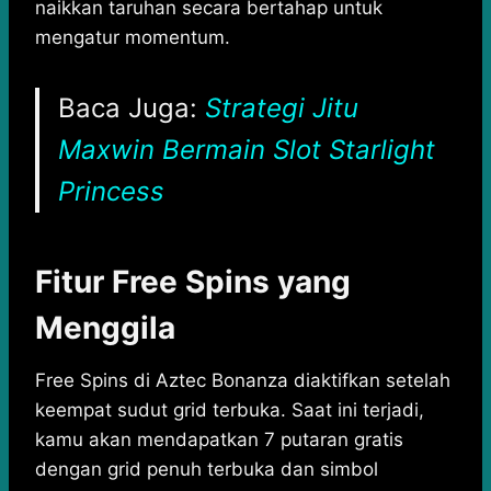
naikkan taruhan secara bertahap untuk
mengatur momentum.
Baca Juga:
Strategi Jitu
Maxwin Bermain Slot Starlight
Princess
Fitur Free Spins yang
Menggila
Free Spins di Aztec Bonanza diaktifkan setelah
keempat sudut grid terbuka. Saat ini terjadi,
kamu akan mendapatkan 7 putaran gratis
dengan grid penuh terbuka dan simbol