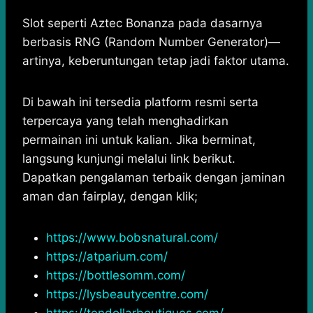
Slot seperti Aztec Bonanza pada dasarnya
berbasis RNG (Random Number Generator)—
artinya, keberuntungan tetap jadi faktor utama.
Di bawah ini tersedia platform resmi serta
terpercaya yang telah menghadirkan
permainan ini untuk kalian. Jika berminat,
langsung kunjungi melalui link berikut.
Dapatkan pengalaman terbaik dengan jaminan
aman dan fairplay, dengan klik;
https://www.bobsnatural.com/
https://atparium.com/
https://bottlesomm.com/
https://lysbeautycentre.com/