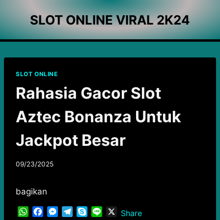
Skip
SLOT ONLINE VIRAL 2K24
to
content
SLOT ONLINE
Rahasia Gacor Slot
Aztec Bonanza Untuk
Jackpot Besar
By
09/23/2025
adminhindi
bagikan
W
F
M
T
S
L
X
Share