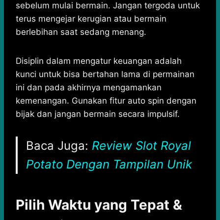
sebelum mulai bermain. Jangan tergoda untuk
terus mengejar kerugian atau bermain
berlebihan saat sedang menang.
Disiplin dalam mengatur keuangan adalah
kunci untuk bisa bertahan lama di permainan
ini dan pada akhirnya mengamankan
kemenangan. Gunakan fitur auto spin dengan
bijak dan jangan bermain secara impulsif.
Baca Juga:
Review Slot Royal
Potato Dengan Tampilan Unik
Pilih Waktu yang Tepat &