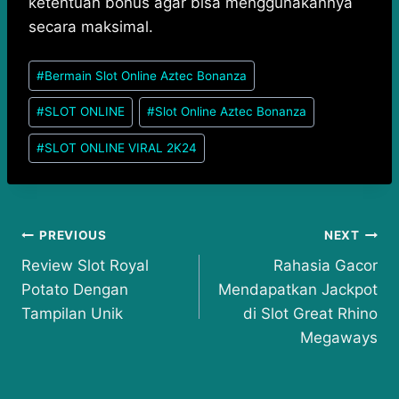
ketentuan bonus agar bisa menggunakannya
secara maksimal.
Post
#
Bermain Slot Online Aztec Bonanza
Tags:
#
SLOT ONLINE
#
Slot Online Aztec Bonanza
#
SLOT ONLINE VIRAL 2K24
Post
PREVIOUS
NEXT
Review Slot Royal
Rahasia Gacor
navigation
Potato Dengan
Mendapatkan Jackpot
Tampilan Unik
di Slot Great Rhino
Megaways