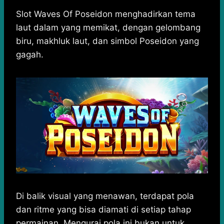
h
a
e
e
k
i
a
c
s
l
y
n
Slot Waves Of Poseidon menghadirkan tema
t
e
s
e
p
e
laut dalam yang memikat, dengan gelombang
s
b
e
g
e
biru, makhluk laut, dan simbol Poseidon yang
A
o
n
r
gagah.
p
o
g
a
p
k
e
m
r
Di balik visual yang menawan, terdapat pola
dan ritme yang bisa diamati di setiap tahap
permainan. Mengurai pola ini bukan untuk