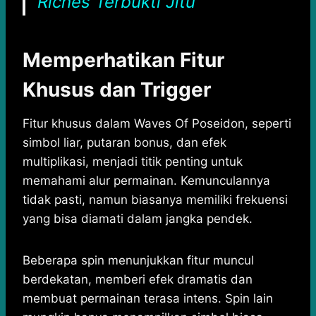
Riches Terbukti Jitu
Memperhatikan Fitur
Khusus dan Trigger
Fitur khusus dalam Waves Of Poseidon, seperti
simbol liar, putaran bonus, dan efek
multiplikasi, menjadi titik penting untuk
memahami alur permainan. Kemunculannya
tidak pasti, namun biasanya memiliki frekuensi
yang bisa diamati dalam jangka pendek.
Beberapa spin menunjukkan fitur muncul
berdekatan, memberi efek dramatis dan
membuat permainan terasa intens. Spin lain