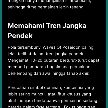
mungkin hanya menampilkan simbol biasa,
sehingga ritme permainan lebih tenang.
Memahami Tren Jangka
Pendek
Pola tersembunyi Waves Of Poseidon paling
jelas terlihat dalam tren jangka pendek.
Mengamati 10–20 putaran berturut-turut dapat
memberi gambaran bagaimana permainan
berkembang dari awal hingga tahap akhir.
Perubahan simbol dominan, kombinasi yang
lebih sering muncul, atau fitur khusus yang
aktif menjadi tanda bahwa permainan sedang
berada dalam fase tertentu. Fokus pada tren