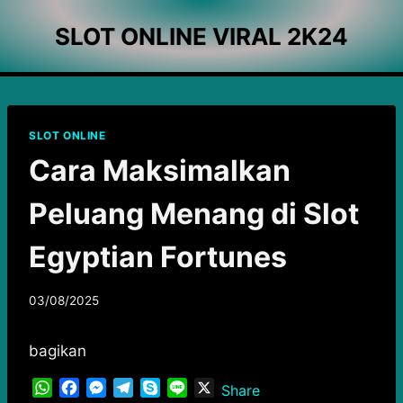
Skip
SLOT ONLINE VIRAL 2K24
to
content
SLOT ONLINE
Cara Maksimalkan
Peluang Menang di Slot
Egyptian Fortunes
By
03/08/2025
Suriamin
bagikan
W
F
M
T
S
L
X
Share