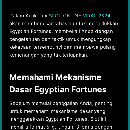
Dalam Artikel ini
SLOT ONLINE VIRAL 2K24
akan membongkar rahasia untuk menaklukkan
Egyptian Fortunes, membekali Anda dengan
pengetahuan dan taktik untuk mengungkap
kekayaan tersembunyi dan membawa pulang
kemenangan yang tak terlupakan.
Memahami Mekanisme
Dasar Egyptian Fortunes
Sebelum memulai penggalian Anda, penting
untuk memahami mekanisme dasar yang
menggerakkan Egyptian Fortunes. Slot ini
memiliki format 5-gulungan, 3-baris dengan