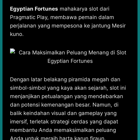
h
a
e
e
k
i
a
c
s
l
y
n
Egyptian Fortunes
mahakarya slot dari
t
e
s
e
p
e
Pragmatic Play, membawa pemain dalam
s
b
e
g
e
perjalanan yang mempesona ke jantung Mesir
A
o
n
r
kuno.
p
o
g
a
p
k
e
m
r
Dengan latar belakang piramida megah dan
simbol-simbol yang kaya akan sejarah, slot ini
menjanjikan petualangan yang mendebarkan
dan potensi kemenangan besar. Namun, di
balik keindahan visual dan gameplay yang
imersif, terletak strategi cerdas yang dapat
membantu Anda memaksimalkan peluang
Anda untuk meraih harta karun firaun.