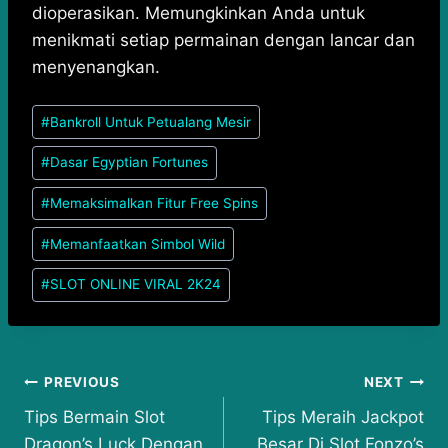
dioperasikan. Memungkinkan Anda untuk
menikmati setiap permainan dengan lancar dan
menyenangkan.
Post
#
Bankroll Untuk Petualang Mesir
Tags:
#
Dasar Egyptian Fortunes
#
Memaksimalkan Fitur Free Spins
#
Memanfaatkan Simbol Wild
#
SLOT ONLINE VIRAL 2K24
Post
PREVIOUS
NEXT
Tips Bermain Slot
Tips Meraih Jackpot
navigation
Dragon’s Luck Dengan
Besar Di Slot Fonzo’s