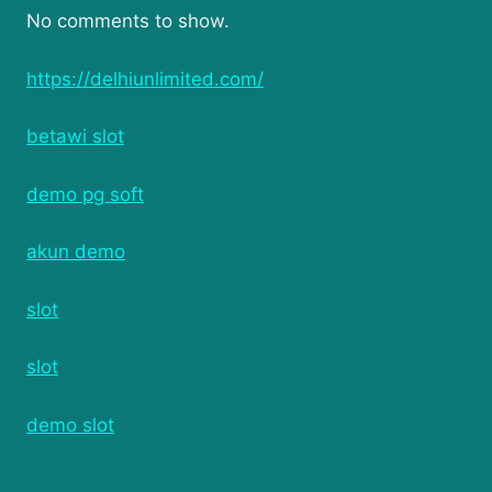
No comments to show.
https://delhiunlimited.com/
betawi slot
demo pg soft
akun demo
slot
slot
demo slot