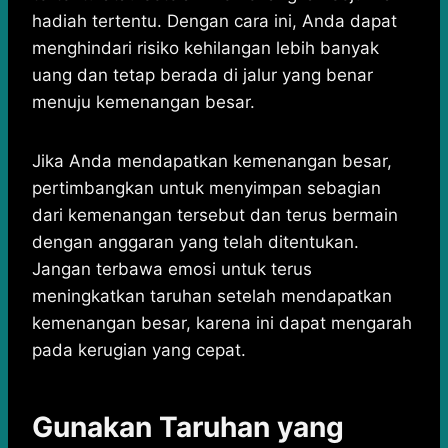
hadiah tertentu. Dengan cara ini, Anda dapat
menghindari risiko kehilangan lebih banyak
uang dan tetap berada di jalur yang benar
menuju kemenangan besar.
Jika Anda mendapatkan kemenangan besar,
pertimbangkan untuk menyimpan sebagian
dari kemenangan tersebut dan terus bermain
dengan anggaran yang telah ditentukan.
Jangan terbawa emosi untuk terus
meningkatkan taruhan setelah mendapatkan
kemenangan besar, karena ini dapat mengarah
pada kerugian yang cepat.
Gunakan Taruhan yang