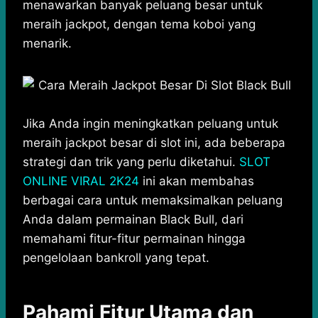
t
e
s
e
p
e
menawarkan banyak peluang besar untuk
s
b
e
g
e
meraih jackpot, dengan tema koboi yang
A
o
n
r
menarik.
p
o
g
a
p
k
e
m
r
Jika Anda ingin meningkatkan peluang untuk
meraih jackpot besar di slot ini, ada beberapa
strategi dan trik yang perlu diketahui.
SLOT
ONLINE VIRAL 2K24
ini akan membahas
berbagai cara untuk memaksimalkan peluang
Anda dalam permainan Black Bull, dari
memahami fitur-fitur permainan hingga
pengelolaan bankroll yang tepat.
Pahami Fitur Utama dan