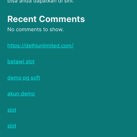
bisa anda dapatkan di sini.
Recent Comments
No comments to show.
https://delhiunlimited.com/
betawi slot
demo pg soft
akun demo
slot
slot