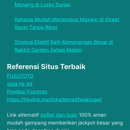
Menang di Lucky Durian
Rahasia Mudah Menembus Maxwin di Street
Racer Tanpa Ribet
Strategi Efektif Raih Kemenangan Besar di
Rabbit Garden Setiap Malam
Referensi Situs Terbaik
FUSOTOTO
data hk 4d
Prediksi Fusototo
https://heylink.me/linkalternatifwaktogel/
Link alternatif
daftar dan login
100% aman
mudah gampang memberikan jackpot besar yang