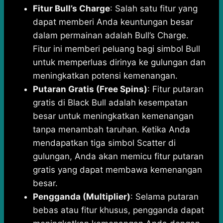
Fitur Bull’s Charge
: Salah satu fitur yang
dapat memberi Anda keuntungan besar
dalam permainan adalah Bull’s Charge.
Fitur ini memberi peluang bagi simbol Bull
untuk memperluas dirinya ke gulungan dan
meningkatkan potensi kemenangan.
Putaran Gratis (Free Spins)
: Fitur putaran
gratis di Black Bull adalah kesempatan
besar untuk meningkatkan kemenangan
tanpa menambah taruhan. Ketika Anda
mendapatkan tiga simbol Scatter di
gulungan, Anda akan memicu fitur putaran
gratis yang dapat membawa kemenangan
besar.
Pengganda (Multiplier)
: Selama putaran
bebas atau fitur khusus, pengganda dapat