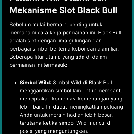
Mekanisme Slot Black Bull
Sebelum mulai bermain, penting untuk
memahami cara kerja permainan ini. Black Bull
adalah slot dengan lima gulungan dan
berbagai simbol bertema koboi dan alam liar.
Beberapa fitur utama yang ada di dalam
permainan ini termasuk:
Simbol Wild
: Simbol Wild di Black Bull
menggantikan simbol lain untuk membantu
menciptakan kombinasi kemenangan yang
lebih baik. Ini dapat meningkatkan peluang
Anda untuk meraih hadiah lebih besar,
terutama ketika simbol Wild muncul di
posisi yang menguntungkan.