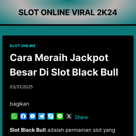
Skip
SLOT ONLINE VIRAL 2K24
to
content
SLOT ONLINE
Cara Meraih Jackpot
Besar Di Slot Black Bull
By
03/31/2025
Imam
bagikan
W
F
M
T
S
L
X
Share
h
a
e
e
k
i
a
c
s
l
y
n
Slot Black Bull
adalah permainan slot yang