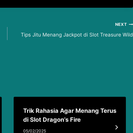
NEXT
Tips Jitu Menang Jackpot di Slot Treasure Wild
Trik Rahasia Agar Menang Terus
di Slot Dragon’s Fire
05/02/2025