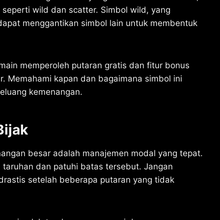
seperti wild dan scatter. Simbol wild, yang
dapat menggantikan simbol lain untuk membentuk
ain memperoleh putaran gratis dan fitur bonus
r. Memahami kapan dan bagaimana simbol ini
peluang kemenangan.
ijak
nangan besar adalah manajemen modal yang tepat.
taruhan dan patuhi batas tersebut. Jangan
rastis setelah beberapa putaran yang tidak