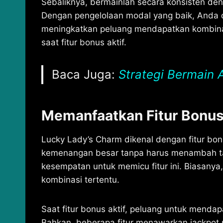
Sebaliknya, bermainlah secara konsisten de
Dengan pengelolaan modal yang baik, Anda
meningkatkan peluang mendapatkan kombin
saat fitur bonus aktif.
Baca Juga:
Strategi Bermain 
Memanfaatkan Fitur Bonus
Lucky Lady’s Charm dikenal dengan fitur bo
kemenangan besar tanpa harus menambah ta
kesempatan untuk memicu fitur ini. Biasanya, f
kombinasi tertentu.
Saat fitur bonus aktif, peluang untuk mendap
Bahkan, beberapa fitur menawarkan jackpot