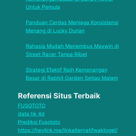
Untuk Pemula
Panduan Cerdas Menjaga Konsistensi
Menang di Lucky Durian
Rahasia Mudah Menembus Maxwin di
Street Racer Tanpa Ribet
Strategi Efektif Raih Kemenangan
Besar di Rabbit Garden Setiap Malam
Referensi Situs Terbaik
FUSOTOTO
data hk 4d
Prediksi Fusototo
https://heylink.me/linkalternatifwaktogel/