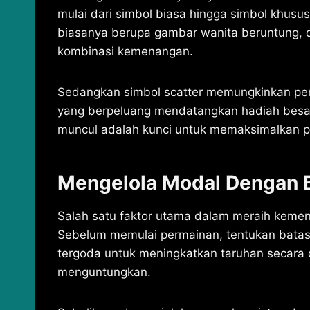
mulai dari simbol biasa hingga simbol khusus 
biasanya berupa gambar wanita beruntung, 
kombinasi kemenangan.
Sedangkan simbol scatter memungkinkan pem
yang berpeluang mendatangkan hadiah besa
muncul adalah kunci untuk memaksimalkan 
Mengelola Modal Dengan B
Salah satu faktor utama dalam meraih keme
Sebelum memulai permainan, tentukan batas 
tergoda untuk meningkatkan taruhan secara d
menguntungkan.