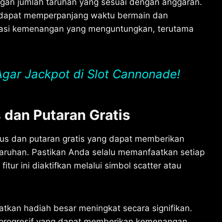
ngan jumlah taruhan yang sesuai dengan anggaran.
 dapat memperpanjang waktu bermain dan
asi kemenangan yang menguntungkan, terutama
Agar Jackpot di Slot Cannonade!
 dan Putaran Gratis
nus dan putaran gratis yang dapat memberikan
ruhan. Pastikan Anda selalu memanfaatkan setiap
itur ini diaktifkan melalui simbol scatter atau
atkan hadiah besar meningkat secara signifikan.
 progresif yang dapat memberikan kemenangan