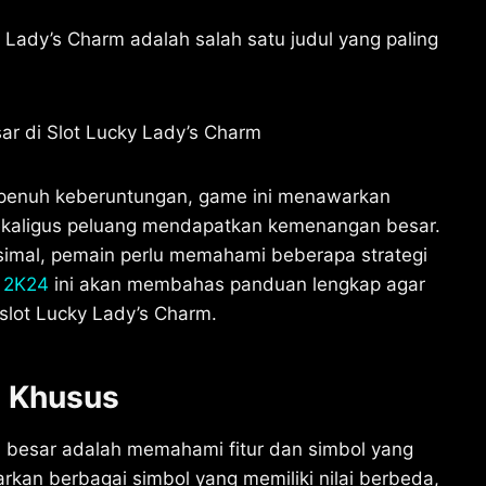
Lady’s Charm adalah salah satu judul yang paling
 penuh keberuntungan, game ini menawarkan
kaligus peluang mendapatkan kemenangan besar.
imal, pemain perlu memahami beberapa strategi
 2K24
ini akan membahas panduan lengkap agar
slot Lucky Lady’s Charm.
l Khusus
besar adalah memahami fitur dan simbol yang
kan berbagai simbol yang memiliki nilai berbeda,