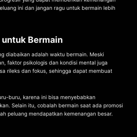
peluang ini dan jangan ragu untuk bermain lebih
 untuk Bermain
ing diabaikan adalah waktu bermain. Meski
, faktor psikologis dan kondisi mental juga
sa rileks dan fokus, sehingga dapat membuat
uru-buru, karena ini bisa menyebabkan
an. Selain itu, cobalah bermain saat ada promosi
ah peluang mendapatkan kemenangan besar.