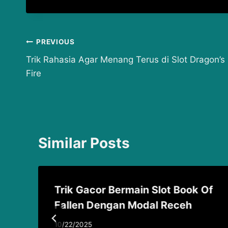
Post
PREVIOUS
Trik Rahasia Agar Menang Terus di Slot Dragon’s
navigation
Fire
Similar Posts
Trik Gacor Bermain Slot Book Of
Fallen Dengan Modal Receh
10/22/2025