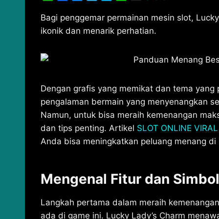
h
a
e
e
k
i
a
c
s
l
y
n
Bagi penggemar permainan mesin slot, Lucky 
t
e
s
e
p
e
ikonik dan menarik perhatian.
s
b
e
g
e
A
o
n
r
p
o
g
a
p
k
e
m
r
Dengan grafis yang memikat dan tema yang
pengalaman bermain yang menyenangkan se
Namun, untuk bisa meraih kemenangan maks
dan tips penting. Artikel
SLOT ONLINE VIRAL
Anda bisa meningkatkan peluang menang di 
Mengenal Fitur dan Simbo
Langkah pertama dalam meraih kemenangan 
ada di game ini. Lucky Lady’s Charm menawar