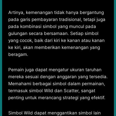
Artinya, kemenangan tidak hanya bergantung
pada garis pembayaran tradisional, tetapi juga
pada kombinasi simbol yang muncul pada
gulungan secara bersamaan. Setiap simbol
yang cocok, baik dari kiri ke kanan atau kanan
ke kiri, akan memberikan kemenangan yang
beragam.
Pemain juga dapat mengatur ukuran taruhan
mereka sesuai dengan anggaran yang tersedia.
Memahami berbagai simbol dalam permainan,
termasuk simbol Wild dan Scatter, sangat
penting untuk merancang strategi yang efektif.
Simbol Wild dapat menggantikan simbol lain