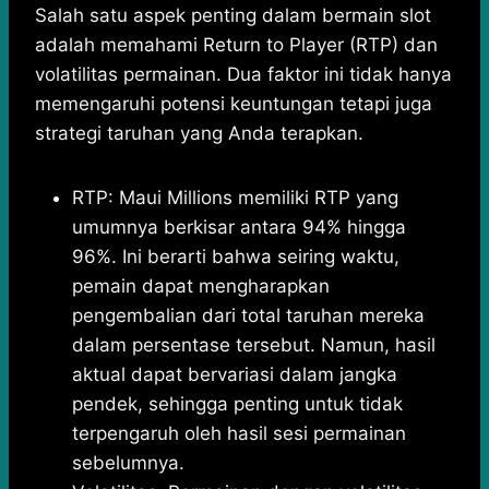
Salah satu aspek penting dalam bermain slot
adalah memahami Return to Player (RTP) dan
volatilitas permainan. Dua faktor ini tidak hanya
memengaruhi potensi keuntungan tetapi juga
strategi taruhan yang Anda terapkan.
RTP: Maui Millions memiliki RTP yang
umumnya berkisar antara 94% hingga
96%. Ini berarti bahwa seiring waktu,
pemain dapat mengharapkan
pengembalian dari total taruhan mereka
dalam persentase tersebut. Namun, hasil
aktual dapat bervariasi dalam jangka
pendek, sehingga penting untuk tidak
terpengaruh oleh hasil sesi permainan
sebelumnya.