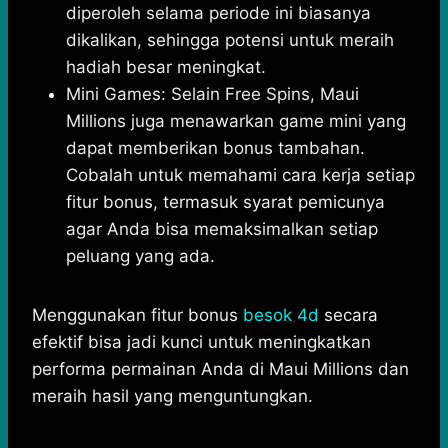
diperoleh selama periode ini biasanya
dikalikan, sehingga potensi untuk meraih
hadiah besar meningkat.
Mini Games: Selain Free Spins, Maui
Millions juga menawarkan game mini yang
dapat memberikan bonus tambahan.
Cobalah untuk memahami cara kerja setiap
fitur bonus, termasuk syarat pemicunya
agar Anda bisa memaksimalkan setiap
peluang yang ada.
Menggunakan fitur bonus
besok 4d
secara
efektif bisa jadi kunci untuk meningkatkan
performa permainan Anda di Maui Millions dan
meraih hasil yang menguntungkan.