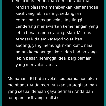
Volatilitas: Permainan dengan volatilitas
rendah biasanya memberikan kemenangan
kecil yang lebih sering, sedangkan
permainan dengan volatilitas tinggi
cenderung menawarkan kemenangan yang
lebih besar namun jarang. Maui Millions
termasuk dalam kategori volatilitas
sedang, yang memungkinkan kombinasi
antara kemenangan kecil dan hadiah yang
lebih besar, sehingga ideal bagi pemain
yang menyukai variasi.
Memahami RTP dan volatilitas permainan akan
membantu Anda merumuskan strategi taruhan
yang sesuai dengan gaya bermain Anda dan
harapan hasil yang realistis.