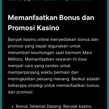
Memanfaatkan Bonus dan
Promosi Kasino
Banyak kasino online menyediakan bonus dan
promosi yang dapat digunakan untuk
menambah keuntungan saat bermain Maui
Millions. Memanfaatkan tawaran ini bisa
menjadi cara yang cerdas untuk
memperpanjang waktu bermain dan
meningkatkan peluang menang. Berikut adalah
beberapa strategi untuk memanfaatkan bonus
dan promosi:
Bonus Selamat Datang: Banyak kasino