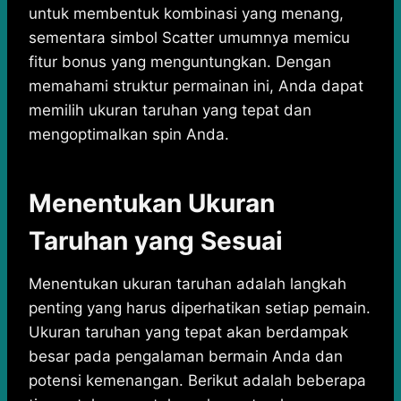
untuk membentuk kombinasi yang menang,
sementara simbol Scatter umumnya memicu
fitur bonus yang menguntungkan. Dengan
memahami struktur permainan ini, Anda dapat
memilih ukuran taruhan yang tepat dan
mengoptimalkan spin Anda.
Menentukan Ukuran
Taruhan yang Sesuai
Menentukan ukuran taruhan adalah langkah
penting yang harus diperhatikan setiap pemain.
Ukuran taruhan yang tepat akan berdampak
besar pada pengalaman bermain Anda dan
potensi kemenangan. Berikut adalah beberapa