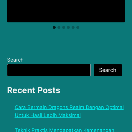
Search
Search
Recent Posts
Cara Bermain Dragons Realm Dengan Optimal
Untuk Hasil Lebih Maksimal
Teknik Praktis Mendapatkan Kemenangan