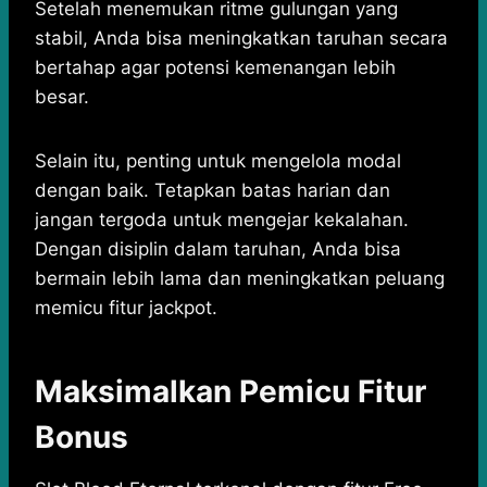
Setelah menemukan ritme gulungan yang
stabil, Anda bisa meningkatkan taruhan secara
bertahap agar potensi kemenangan lebih
besar.
Selain itu, penting untuk mengelola modal
dengan baik. Tetapkan batas harian dan
jangan tergoda untuk mengejar kekalahan.
Dengan disiplin dalam taruhan, Anda bisa
bermain lebih lama dan meningkatkan peluang
memicu fitur jackpot.
Maksimalkan Pemicu Fitur
Bonus