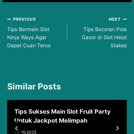
Post
PREVIOUS
NEXT
Tips Bermain Slot
Tips Bocoran Pola
navigation
Ninja Ways Agar
Gacor di Slot Heist
Dapat Cuan Terus
Stakes
Similar Posts
Tips Sukses Main Slot Fruit Party
Untuk Jackpot Melimpah
06/15/2025