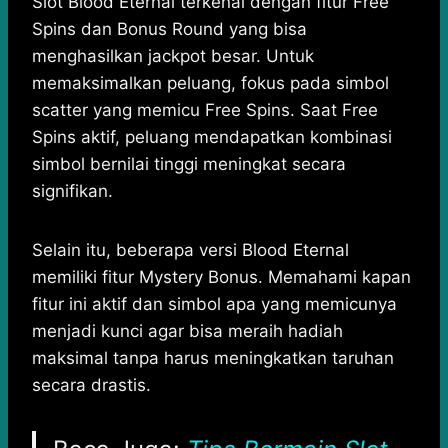
Slot Blood Eternal terkenal dengan fitur Free
Spins dan Bonus Round yang bisa
menghasilkan jackpot besar. Untuk
memaksimalkan peluang, fokus pada simbol
scatter yang memicu Free Spins. Saat Free
Spins aktif, peluang mendapatkan kombinasi
simbol bernilai tinggi meningkat secara
signifikan.
Selain itu, beberapa versi Blood Eternal
memiliki fitur Mystery Bonus. Memahami kapan
fitur ini aktif dan simbol apa yang memicunya
menjadi kunci agar bisa meraih hadiah
maksimal tanpa harus meningkatkan taruhan
secara drastis.