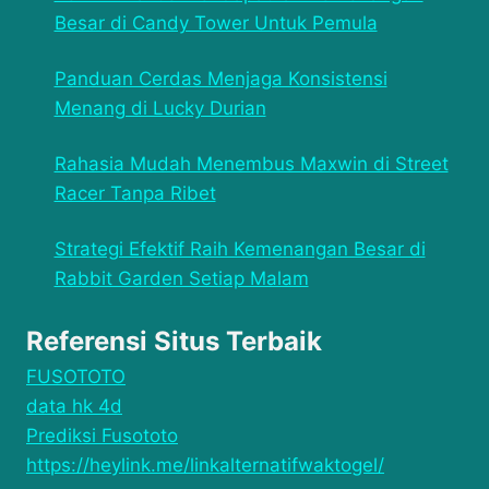
Besar di Candy Tower Untuk Pemula
Panduan Cerdas Menjaga Konsistensi
Menang di Lucky Durian
Rahasia Mudah Menembus Maxwin di Street
Racer Tanpa Ribet
Strategi Efektif Raih Kemenangan Besar di
Rabbit Garden Setiap Malam
Referensi Situs Terbaik
FUSOTOTO
data hk 4d
Prediksi Fusototo
https://heylink.me/linkalternatifwaktogel/