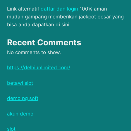
Link alternatif
daftar dan login
100% aman
mudah gampang memberikan jackpot besar yang
bisa anda dapatkan di sini.
Recent Comments
No comments to show.
https://delhiunlimited.com/
betawi slot
demo pg soft
akun demo
slot