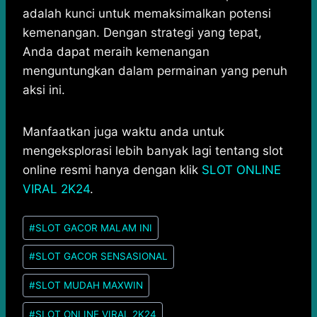
adalah kunci untuk memaksimalkan potensi
kemenangan. Dengan strategi yang tepat,
Anda dapat meraih kemenangan
menguntungkan dalam permainan yang penuh
aksi ini.
Manfaatkan juga waktu anda untuk
mengeksplorasi lebih banyak lagi tentang slot
online resmi hanya dengan klik
SLOT ONLINE
VIRAL 2K24
.
Post
#
SLOT GACOR MALAM INI
Tags:
#
SLOT GACOR SENSASIONAL
#
SLOT MUDAH MAXWIN
#
SLOT ONLINE VIRAL 2K24