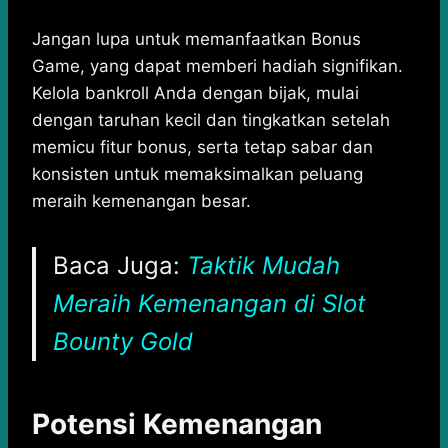
Jangan lupa untuk memanfaatkan Bonus
Game, yang dapat memberi hadiah signifikan.
Kelola bankroll Anda dengan bijak, mulai
dengan taruhan kecil dan tingkatkan setelah
memicu fitur bonus, serta tetap sabar dan
konsisten untuk memaksimalkan peluang
meraih kemenangan besar.
Baca Juga:
Taktik Mudah
Meraih Kemenangan di Slot
Bounty Gold
Potensi Kemenangan