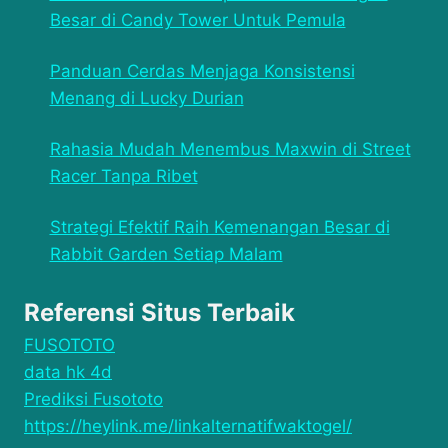
Besar di Candy Tower Untuk Pemula
Panduan Cerdas Menjaga Konsistensi
Menang di Lucky Durian
Rahasia Mudah Menembus Maxwin di Street
Racer Tanpa Ribet
Strategi Efektif Raih Kemenangan Besar di
Rabbit Garden Setiap Malam
Referensi Situs Terbaik
FUSOTOTO
data hk 4d
Prediksi Fusototo
https://heylink.me/linkalternatifwaktogel/