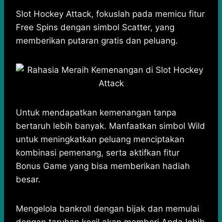
h
a
e
e
k
i
a
c
s
l
y
n
Slot Hockey Attack, fokuslah pada memicu fitur
t
e
s
e
p
e
Free Spins dengan simbol Scatter, yang
s
b
e
g
e
memberikan putaran gratis dan peluang.
A
o
n
r
p
o
g
a
p
k
e
m
r
Untuk mendapatkan kemenangan tanpa
bertaruh lebih banyak. Manfaatkan simbol Wild
untuk meningkatkan peluang menciptakan
kombinasi pemenang, serta aktifkan fitur
Bonus Game yang bisa memberikan hadiah
besar.
Mengelola bankroll dengan bijak dan memulai