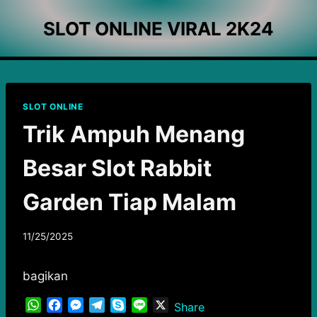
Skip
SLOT ONLINE VIRAL 2K24
to
content
SLOT ONLINE
Trik Ampuh Menang
Besar Slot Rabbit
Garden Tiap Malam
By
11/25/2025
Louis
bagikan
W
F
M
T
S
L
X
Share