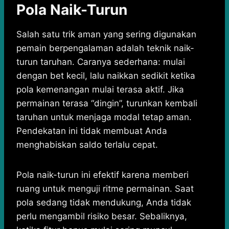
Pola Naik-Turun
Salah satu trik aman yang sering digunakan
pemain berpengalaman adalah teknik naik-
turun taruhan. Caranya sederhana: mulai
dengan bet kecil, lalu naikkan sedikit ketika
pola kemenangan mulai terasa aktif. Jika
permainan terasa “dingin”, turunkan kembali
taruhan untuk menjaga modal tetap aman.
Pendekatan ini tidak membuat Anda
menghabiskan saldo terlalu cepat.
Pola naik-turun ini efektif karena memberi
ruang untuk menguji ritme permainan. Saat
pola sedang tidak mendukung, Anda tidak
perlu mengambil risiko besar. Sebaliknya,