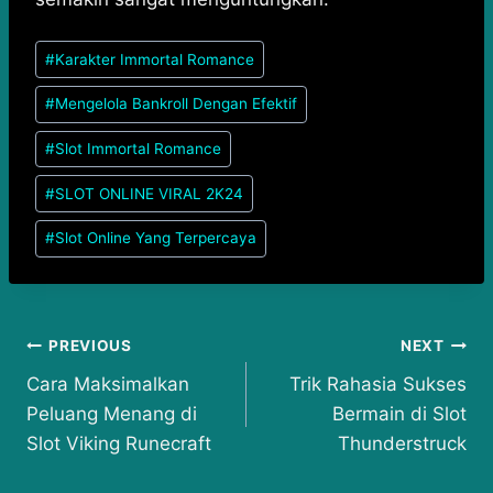
Post
#
Karakter Immortal Romance
Tags:
#
Mengelola Bankroll Dengan Efektif
#
Slot Immortal Romance
#
SLOT ONLINE VIRAL 2K24
#
Slot Online Yang Terpercaya
Post
PREVIOUS
NEXT
Cara Maksimalkan
Trik Rahasia Sukses
navigation
Peluang Menang di
Bermain di Slot
Slot Viking Runecraft
Thunderstruck