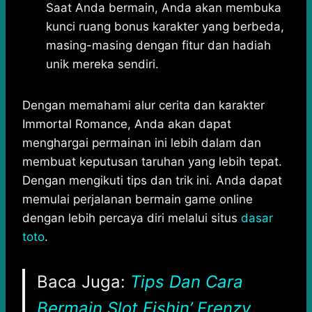
Saat Anda bermain, Anda akan membuka
kunci ruang bonus karakter yang berbeda,
masing-masing dengan fitur dan hadiah
unik mereka sendiri.
Dengan memahami alur cerita dan karakter
Immortal Romance, Anda akan dapat
menghargai permainan ini lebih dalam dan
membuat keputusan taruhan yang lebih tepat.
Dengan mengikuti tips dan trik ini. Anda dapat
memulai perjalanan bermain game online
dengan lebih percaya diri melalui situs
dasar
toto
.
Baca Juga:
Tips Dan Cara
Bermain Slot Fishin’ Frenzy