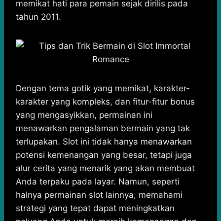
t
e
s
e
p
e
memikat hati para pemain sejak dirilis pada
s
b
e
g
e
tahun 2011.
A
o
n
r
p
o
g
a
p
k
e
m
r
Dengan tema gotik yang memikat, karakter-
karakter yang kompleks, dan fitur-fitur bonus
yang mengasyikkan, permainan ini
menawarkan pengalaman bermain yang tak
terlupakan. Slot ini tidak hanya menawarkan
potensi kemenangan yang besar, tetapi juga
alur cerita yang menarik yang akan membuat
Anda terpaku pada layar. Namun, seperti
halnya permainan slot lainnya, memahami
strategi yang tepat dapat meningkatkan